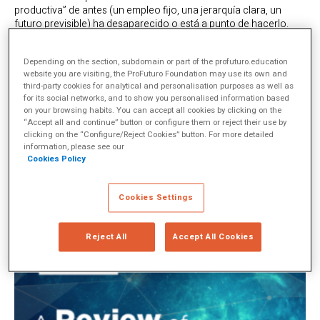
productiva” de antes (un empleo fijo, una jerarquía clara, un
futuro previsible) ha desaparecido o está a punto de hacerlo.
Hoy, cualquiera que aspire a sobrevivir sin demasiados
“siniestros” necesita saber más que la tabla periódica: debe
Depending on the section, subdomain or part of the profuturo.education
aprender a pensar con criterio, a no derrumbarse cuando todo
website you are visiting, the ProFuturo Foundation may use its own and
sale mal, a cooperar, a conocerse un poco y a no quemarse por
third-party cookies for analytical and personalisation purposes as well as
el camino.
for its social networks, and to show you personalised information based
on your browsing habits. You can accept all cookies by clicking on the
Y sin embargo, la escuela, con honrosas excepciones, sigue
“Accept all and continue” button or configure them or reject their use by
anclada en el pasado. El desfase es tan evidente que casi resulta
clicking on the “Configure/Reject Cookies” button. For more detailed
obsceno. Mientras los jóvenes navegan un presente líquido,
information, please see our
lleno de incertidumbre y ansiedad, se les sigue exigiendo que
Cookies Policy
repitan definiciones como loros y que calquen modelos de
redacción que poco tienen que ver con la realidad.
Cookies Settings
Reject All
Accept All Cookies