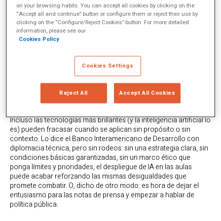
on your browsing habits. You can accept all cookies by clicking on the
innovación por la innovación misma, sino una advertencia
“Accept all and continue” button or configure them or reject their use by
velada: o la región aprende de sus errores o la IA será otro
clicking on the “Configure/Reject Cookies” button. For more detailed
capítulo más en la larga novela de promesas tecnológicas
information, please see our
incumplidas.
Cookies Policy
Cookies Settings
La IA no basta: el marco
propuesto por el BID
Reject All
Accept All Cookies
Incluso las tecnologías más brillantes (y la inteligencia artificial lo
es) pueden fracasar cuando se aplican sin propósito o sin
contexto. Lo dice el Banco Interamericano de Desarrollo con
diplomacia técnica, pero sin rodeos: sin una estrategia clara, sin
condiciones básicas garantizadas, sin un marco ético que
ponga límites y prioridades, el despliegue de IA en las aulas
puede acabar reforzando las mismas desigualdades que
promete combatir. O, dicho de otro modo: es hora de dejar el
entusiasmo para las notas de prensa y empezar a hablar de
política pública.