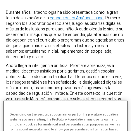
Durante años, la tecnología ha sido presentada como la gran
tabla de salvación de la
educación en América Latina
. Primero
llegaron los laboratorios escolares, luego las pizarras digitales,
más tarde las laptops para cada niño. A cada oleada le siguió su
desencanto: máquinas que nadie encendía, plataformas que no
dialogaban con el currículo o programas que se agotaban antes
de que alguien midiera sus efectos. La historia ya nos la
sabemos: entusiasmo inicial, implementación atropellada,
desencanto y olvido.
Ahora llega la inteligencia artificial. Promete aprendizajes a
medida, docentes asistidos por algoritmos, gestión escolar
optimizada… Todo suena familiar. La diferencia es que esta vez,
los riesgos también se han sofisticado: la desigualdad digital es
más profunda, las soluciones privadas más agresivas y la
capacidad de regulación, limitada. En este contexto, la cuestión
ya no es si la IA traerá cambios, sino si los sistemas educativos
están preparados para que esos cambios beneficien a todos, y
no solo a unos pocos.
Depending on the section, subdomain or part of the profuturo.education
El Banco Interamericano de Desarrollo, en su informe
AI and
website you are visiting, the ProFuturo Foundation may use its own and
Education: Building the Future Through Digital Transformation
,
third-party cookies for analytical and personalisation purposes as well as
for its social networks, and to show you personalised information based
propone una hoja de ruta razonada. No es un canto a la