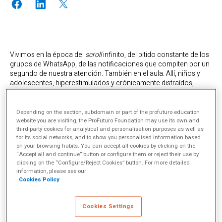
Vivimos en la época del
scroll
infinito, del pitido constante de los
grupos de WhatsApp, de las notificaciones que compiten por un
segundo de nuestra atención. También en el aula. Allí, niños y
adolescentes, hiperestimulados y crónicamente distraídos,
intentan sobrevivir a jornadas escolares que les piden lo que
nadie les ha enseñado: atención sostenida, control emocional,
presencia.
Depending on the section, subdomain or part of the profuturo.education
website you are visiting, the ProFuturo Foundation may use its own and
Los síntomas, desafortunadamente, ya no sorprenden a nadie:
third-party cookies for analytical and personalisation purposes as well as
estrés infantil, conductas agresivas, bajo rendimiento, fatiga
for its social networks, and to show you personalised information based
emocional. Si un alumno se mueve demasiado, se le etiqueta
on your browsing habits. You can accept all cookies by clicking on the
como hiperactivo. Si no presta atención, se le castiga o, en el
“Accept all and continue” button or configure them or reject their use by
clicking on the “Configure/Reject Cookies” button. For more detailed
mejor de los casos, se le deriva al psicólogo escolar. Pero la raíz
information, please see our
del problema, una atención fragmentada en mil estímulos, rara
Cookies Policy
vez se aborda.
Pero ¿y si enseñar a prestar atención fuera tan importante como
enseñar a dividir fracciones o analizar una oración? El
Cookies Settings
mindfulness
, o atención plena, ha pasado de los templos