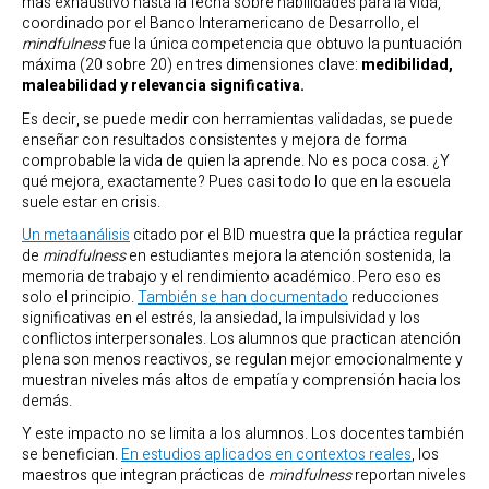
más exhaustivo hasta la fecha sobre habilidades para la vida,
coordinado por el Banco Interamericano de Desarrollo, el
mindfulness
fue la única competencia que obtuvo la puntuación
máxima (20 sobre 20) en tres dimensiones clave:
medibilidad,
maleabilidad y relevancia significativa.
Es decir, se puede medir con herramientas validadas, se puede
enseñar con resultados consistentes y mejora de forma
comprobable la vida de quien la aprende. No es poca cosa. ¿Y
qué mejora, exactamente? Pues casi todo lo que en la escuela
suele estar en crisis.
Un metaanálisis
citado por el BID muestra que la práctica regular
de
mindfulness
en estudiantes mejora la atención sostenida, la
memoria de trabajo y el rendimiento académico. Pero eso es
solo el principio.
También se han documentado
reducciones
significativas en el estrés, la ansiedad, la impulsividad y los
conflictos interpersonales. Los alumnos que practican atención
plena son menos reactivos, se regulan mejor emocionalmente y
muestran niveles más altos de empatía y comprensión hacia los
demás.
Y este impacto no se limita a los alumnos. Los docentes también
se benefician.
En estudios aplicados en contextos reales
, los
maestros que integran prácticas de
mindfulness
reportan niveles