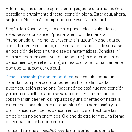
El término, que suena elegante en inglés, tiene una traducción al
castellano brutalmente directa: atención plena. Estar aquí, ahora,
sin juicio. No es más complicado que eso. Ni más fácil.
Según Jon Kabat-Zinn, uno de sus principales divulgadores, el
mindfulness
consiste en “prestar atención, de manera
intencionada, al momento presente, sin juzgar”. No se trata de
poner la mente en blanco, ni de entrar en trance, ni de sentarse
en posición de loto en una clase de matemáticas. Consiste, ni
más ni menos, en observar lo que ocurre (en el cuerpo, en los
pensamientos, en el entorno), sin reaccionar automáticamente,
con apertura, con curiosidad.
Desde la psicología contemporánea
, se describe como una
habilidad compleja con componentes bien definidos: la
autorregulación atencional (saber dónde está nuestra atención
y traerla de vuelta cuando se va); la conciencia sin reacción
(observar sin caer en los impulsos); y una orientación hacia la
experiencia basada en la autoaceptación, la compasión y la
comprensión de que los pensamientos no son hechos y las
emociones no son enemigos. O dicho de otra forma: una forma
de educación de la conciencia.
Lo que distingue al
mindfulness
de otras prácticas como la