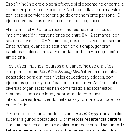
Eso sí: ningún ejercicio será efectivo si el docente no encarna, al
menos en parte, lo que propone. No hace falta ser un maestro
zen, pero sí conviene tener algo de entrenamiento personal. El
ejemplo educa más que cualquier ejercicio guiado.
El informe del BID aporta recomendaciones concretas de
implementación: intervenciones de entre 8 y 12 semanas, con
sesiones de entre 10 y 20 minutos, dos o tres veces por semana.
Estas rutinas, cuando se sostienen en el tiempo, generan
cambios medibles en la atención, la conducta y la regulación
emocional.
Hoy existen muchos recursos al alcance, incluso gratuitos.
Programas como
MindUP
o
Smiling Mind
ofrecen materiales
adaptados para distintos niveles educativos y edades, con
ejercicios guiados y planificación curricular. En América Latina,
diversas organizaciones han comenzado a adaptar estos
recursos al contexto local, incorporando enfoques
interculturales, traduciendo materiales y formando a docentes
en territorio.
Pero no todo es tan sencillo. Llevar el
mindfulness
al aula implica
superar algunos obstáculos. El primero:
la resistencia cultural
.
Para muchos, esto suena a exotismo innecesario. El segundo:
la
falta de tiempo
. En sistemas sobrecargados de contenidos,