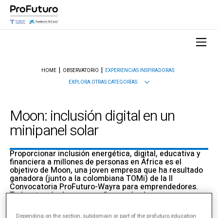
HOME
OBSERVATORIO
EXPERIENCIAS INSPIRADORAS
EXPLORA OTRAS CATEGORÍAS
Moon: inclusión digital en un
minipanel solar
Proporcionar inclusión energética, digital, educativa y
financiera a millones de personas en África es el
objetivo de Moon, una joven empresa que ha resultado
ganadora (junto a la colombiana TOMi) de la II
Convocatoria ProFuturo-Wayra para emprendedores.
Todo a través de un pequeño panel solar no mayor que
una tablet. ¿Quieres saber cómo lo hacen? Thomas
Samuel, CEO de Moon, nos lo cuenta en este vídeo.
Depending on the section, subdomain or part of the profuturo.education