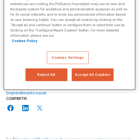
21 junio 2021
website you are visiting, the ProFuturo Foundation may use its own and
third-party cookies for analytical and personalisation purposes as well as
for its social networks, and to show you personalised information based
on your browsing habits. You can accept all cookies by clicking on the
“Accept all and continue” button or configure them or reject their use by
clicking on the “Configure/Reject Cookies” button. For more detailed
Thomas Samuel
information, please see our
Cookies Policy
Thomas Samuel creó Sunna Design en 2010, con la idea de
responder a las necesidades de electrificación rural en los países
Cookies Settings
emergentes.
más info
Reject All
Accept All Cookies
TEMAS
África
Brecha educativa y digital
Conectividad
Emprendimiento social
COMPARTIR