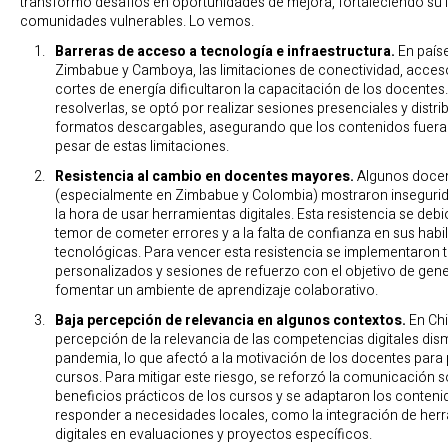
transformó desafíos en oportunidades de mejora, fortaleciendo su
comunidades vulnerables. Lo vemos.
Barreras de acceso a tecnología e infraestructura.
En paí
Zimbabue y Camboya, las limitaciones de conectividad, acceso
cortes de energía dificultaron la capacitación de los docentes
resolverlas, se optó por realizar sesiones presenciales y distri
formatos descargables, asegurando que los contenidos fuera
pesar de estas limitaciones.
Resistencia al cambio en docentes mayores.
Algunos doce
(especialmente en Zimbabue y Colombia) mostraron insegurid
la hora de usar herramientas digitales. Esta resistencia se debi
temor de cometer errores y a la falta de confianza en sus habi
tecnológicas. Para vencer esta resistencia se implementaron t
personalizados y sesiones de refuerzo con el objetivo de gen
fomentar un ambiente de aprendizaje colaborativo.
Baja percepción de relevancia en algunos contextos.
En Chi
percepción de la relevancia de las competencias digitales dism
pandemia, lo que afectó a la motivación de los docentes para p
cursos. Para mitigar este riesgo, se reforzó la comunicación s
beneficios prácticos de los cursos y se adaptaron los conteni
responder a necesidades locales, como la integración de her
digitales en evaluaciones y proyectos específicos.