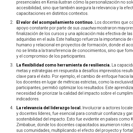
presenciales en Kenia ilustran cómo la personalización no sol
accesibilidad, sino que también asegura la relevancia y la efect
capacitaciones en distintos contextos.
El valor del acompañamiento continuo.
Los docentes que c
apoyo constante por parte de sus
coaches
mostraron mayores
finalización de los cursos y una aplicación más efectiva de las
adquiridas en el aula. Este hallazgo refuerza la importancia d
humano y relacional en proyectos de formación, donde el a
no se limita a la transferencia de conocimientos, sino que fom
y el compromiso de los participantes.
La flexibilidad como herramienta de resiliencia.
La capacida
metas y estrategias en respuesta a desafíos imprevistos result
clave para el éxito. Por ejemplo, el cambio de enfoque hacia la
los docentes en lugar de métricas estrictas, como la exclusivi
participantes, permitió optimizar los resultados. Este aprendiza
necesidad de priorizar la calidad del impacto sobre el cumplim
indicadores.
La relevancia del liderazgo local.
Involucrar a actores loca
y docentes líderes, fue esencial para construir confianza y gara
sostenibilidad del impacto. Esto fue evidente en países como 
Zimbabue, donde los docentes capacitados asumieron roles d
sus comunidades, multiplicando el efecto del proyecto y forta