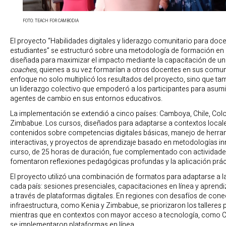
FOTO: TEACH FOR CAMBODIA
El proyecto “Habilidades digitales y liderazgo comunitario para doc
estudiantes” se estructuró sobre una metodología de formación en
diseñada para maximizar el impacto mediante la capacitación de un 
coaches
, quienes a su vez formarían a otros docentes en sus comu
enfoque no solo multiplicó los resultados del proyecto, sino que t
un liderazgo colectivo que empoderó a los participantes para asumi
agentes de cambio en sus entornos educativos.
La implementación se extendió a cinco países: Camboya, Chile, Col
Zimbabue. Los cursos, diseñados para adaptarse a contextos locale
contenidos sobre competencias digitales básicas, manejo de herra
interactivas, y proyectos de aprendizaje basado en metodologías i
curso, de 25 horas de duración, fue complementado con actividad
fomentaron reflexiones pedagógicas profundas y la aplicación práct
El proyecto utilizó una combinación de formatos para adaptarse a l
cada país: sesiones presenciales, capacitaciones en línea y aprendi
a través de plataformas digitales. En regiones con desafíos de cone
infraestructura, como Kenia y Zimbabue, se priorizaron los talleres 
mientras que en contextos con mayor acceso a tecnología, como Ch
se implementaron plataformas en línea.