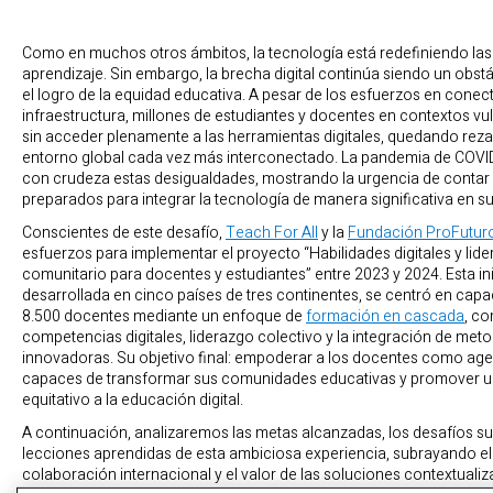
Como en muchos otros ámbitos, la tecnología está redefiniendo la
aprendizaje. Sin embargo, la brecha digital continúa siendo un obstá
el logro de la equidad educativa. A pesar de los esfuerzos en conect
infraestructura, millones de estudiantes y docentes en contextos vu
sin acceder plenamente a las herramientas digitales, quedando rez
entorno global cada vez más interconectado. La pandemia de COVI
con crudeza estas desigualdades, mostrando la urgencia de conta
preparados para integrar la tecnología de manera significativa en su
Conscientes de este desafío,
Teach For All
y la
Fundación ProFutur
esfuerzos para implementar el proyecto “Habilidades digitales y lid
comunitario para docentes y estudiantes” entre 2023 y 2024. Esta ini
desarrollada en cinco países de tres continentes, se centró en capa
8.500 docentes mediante un enfoque de
formación en cascada
, c
competencias digitales, liderazgo colectivo y la integración de met
innovadoras. Su objetivo final: empoderar a los docentes como ag
capaces de transformar sus comunidades educativas y promover 
equitativo a la educación digital.
A continuación, analizaremos las metas alcanzadas, los desafíos su
lecciones aprendidas de esta ambiciosa experiencia, subrayando el 
colaboración internacional y el valor de las soluciones contextuali