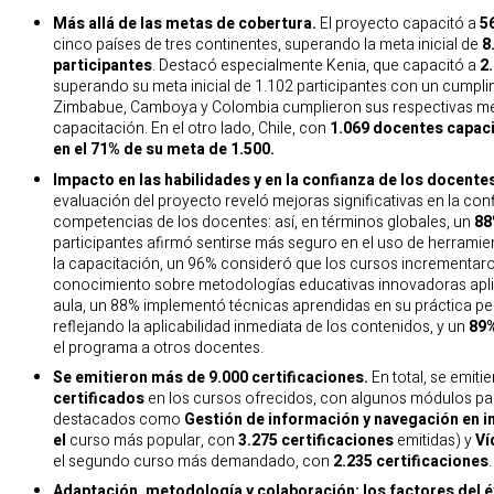
Más allá de las metas de cobertura.
El proyecto capacitó a
5
cinco países de tres continentes, superando la meta inicial de
8
participantes
. Destacó especialmente Kenia, que capacitó a
2
superando su meta inicial de 1.102 participantes con un cumpli
Zimbabue, Camboya y Colombia cumplieron sus respectivas m
capacitación. En el otro lado, Chile, con
1.069 docentes capac
en el 71% de su meta de 1.500.
Impacto en las habilidades y en la confianza de los docente
evaluación del proyecto reveló mejoras significativas en la con
competencias de los docentes: así, en términos globales, un
88
participantes afirmó sentirse más seguro en el uso de herramient
la capacitación, un 96% consideró que los cursos incrementar
conocimiento sobre metodologías educativas innovadoras apli
aula, un 88% implementó técnicas aprendidas en su práctica p
reflejando la aplicabilidad inmediata de los contenidos, y un
89
el programa a otros docentes.
Se emitieron más de 9.000 certificaciones.
En total, se emiti
certificados
en los cursos ofrecidos, con algunos módulos pa
destacados como
Gestión de información y navegación en in
el
curso más popular, con
3.275 certificaciones
emitidas) y
Ví
el segundo curso más demandado, con
2.235 certificaciones
.
Adaptación, metodología y colaboración: los factores del é