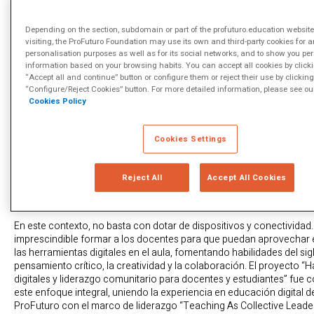
construir un futuro educativo más justo e inclusivo.
Depending on the section, subdomain or part of the profuturo.education website
visiting, the ProFuturo Foundation may use its own and third-party cookies for a
La brecha digital en la educació
personalisation purposes as well as for its social networks, and to show you pe
information based on your browsing habits. You can accept all cookies by click
siglo XXI
“Accept all and continue” button or configure them or reject their use by clicking
“Configure/Reject Cookies” button. For more detailed information, please see ou
Cookies Policy
La tecnología ofrece oportunidades sin precedentes para mejorar la
educación, personalizar el aprendizaje y preparar a las nuevas gen
mundo en constante transformación. Sin embargo, la brecha digital
Cookies Settings
profunda. Según la UNESCO, las disparidades en el acceso y uso de 
solo marginan a estudiantes sin recursos, sino que también limitan e
docentes que carecen de competencias digitales sólidas. Esta des
Reject All
Accept All Cookies
con perpetuar las injusticias educativas y lastran las perspectivas d
integral de niños y jóvenes.
En este contexto, no basta con dotar de dispositivos y conectividad
imprescindible formar a los docentes para que puedan aprovechar e
las herramientas digitales en el aula, fomentando habilidades del si
pensamiento crítico, la creatividad y la colaboración. El proyecto “H
digitales y liderazgo comunitario para docentes y estudiantes” fue
este enfoque integral, uniendo la experiencia en educación digital 
ProFuturo con el marco de liderazgo “Teaching As Collective Leade