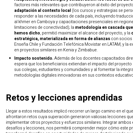
factores más relevantes que contribuyeron al éxito del proyect
adaptación al contexto local
(los cursos y estrategias se per
responder a las necesidades de cada país, incluyendo traducc
al khmer en Camboya y capacitaciones presenciales en region
limitaciones de conectividad); la
metodología en cascada
que
hemos dicho
, permitió maximizar el alcance del proyecto, y la
estratégica,
materializada en forma de alianzas
con socios 
Enseña Chile y Fundación Telefónica Movistar en LATAM, y la e
en proyectos similares en Kenia y Zimbabue.
Impacto sostenido.
Además de los docentes capacitados dire
espera que los beneficiarios extiendan el impacto del proyecto a
sus colegas, estudiantes y comunidades y al fomentar la integr
metodologías digitales innovadoras en sus contextos educativo
Retos y lecciones aprendidas
Llegar a estos resultados implicó recorrer un largo camino en el qu
afrontaron retos cuya superación generaron valiosas lecciones que
implementar otros proyectos y esfuerzos similares. Integrar ambos
desafíos y lecciones, nos permitirá comprender mejor cómo este p