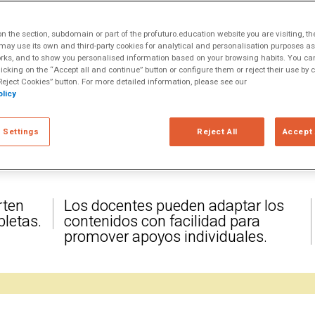
izaciones
alizado en México durante 2023 y
xperimentado las comunidades
 the section, subdomain or part of the profuturo.education website you are visiting, th
ograma ProFuturo a las escuelas
ay use its own and third-party cookies for analytical and personalisation purposes as w
rks, and to show you personalised information based on your browsing habits. You can
licking on the “Accept all and continue” button or configure them or reject their use by c
eject Cookies” button. For more detailed information, please see our
licy
 Settings
Reject All
Accept 
rten
Los docentes pueden adaptar los
bletas.
contenidos con facilidad para
promover apoyos individuales.