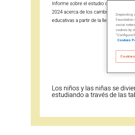
Escuela de Alfabet
Informe sobre el estudio cualitativo re
Múltiples
2024 acerca de los cambios que han e
Depending on
educativas a partir de la llegada del pr
Foundation m
social netwo
cookies by c
“Configure/R
Cookies Po
Cookies
Los niños y las niñas se divie
estudiando a través de las ta