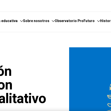
 educativa
Sobre nosotros
Observatorio ProFuturo
Histor
cimiento
scubre el Observatorio
Qué hacemos
Categorías
ticas
tores y Colaboradores
Dónde estamos
Enfoques
encia
nversaciones
Informes
Competencias XXI
ón
osario de temas
Canal de Denuncias
Soluciones innovadoras
iento
Experiencias inspiradoras
con
eligencia
Tendencias
litativo
ión
nía