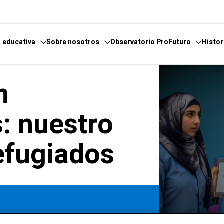
 educativa
Sobre nosotros
Observatorio ProFuturo
Histor
n
cimiento
scubre el Observatorio
Qué hacemos
Categorías
ticas
tores y Colaboradores
Dónde estamos
Enfoques
: nuestro
encia
nversaciones
Informes
Competencias XXI
efugiados
osario de temas
Canal de Denuncias
Soluciones innovadoras
iento
Experiencias inspiradoras
eligencia
Tendencias
ión
nía