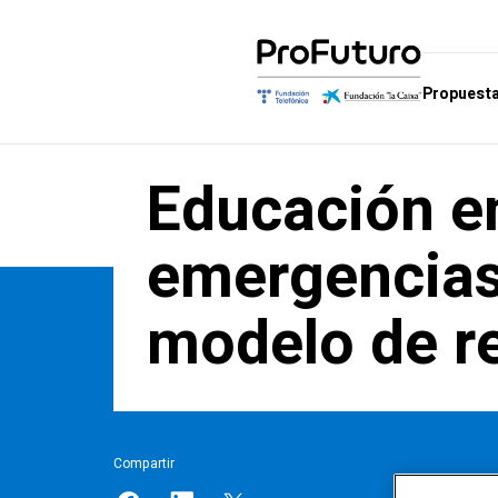
Propuesta
Educación e
Propuesta educativa
Quiénes somos
Escuelas de cono
De
Aprender y educar en la era
Gobierno
Escuela de Matemá
Au
emergencias
digital
Aliados
Escuela de Compet
Co
Marcos de referencia
Digital
modelo de r
Reconocimientos
Gl
Unidades didácticas en el
Escuela de Pensam
marco para aprender
Computacional e Int
Artificial
Objetivos y contenidos de las
Unidades Didácticas de
Escuela de Innovac
ProFuturo
Educativa
Compartir
Escuela de Ciudada