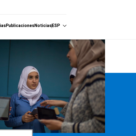
ias
Publicaciones
Noticias
ESP
Español
English
Français
Português