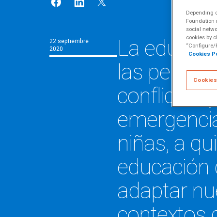
Escuela de Alfabet
Depending on
Múltiples
Foundation m
social netwo
La educaci
cookies by c
22 septiembre
“Configure/R
2020
Cookies Po
las persona
Cookies
conflictos 
emergencia
niñas, a q
educación 
adaptar nu
contextos d