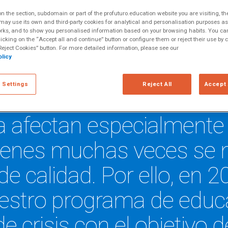
izaciones
 the section, subdomain or part of the profuturo.education website you are visiting, th
ay use its own and third-party cookies for analytical and personalisation purposes as w
rks, and to show you personalised information based on your browsing habits. You can
ón es un derecho funda
licking on the “Accept all and continue” button or configure them or reject their use by c
eject Cookies” button. For more detailed information, please see our
licy
s, incluidas aquellas af
 Settings
Reject All
Accept 
y desastres naturales. La
 afectan especialmente a
uienes muchas veces se 
de calidad. Por ello, e
estro programa de educac
e crisis con el objetivo d