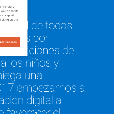
e ProFuturo
ell as for its
 accept all
mental de todas
licking on the
ectadas por
All Cookies
s situaciones de
 los niños y
niega una
n 2017 empezamos a
ión digital a
e favorecer el