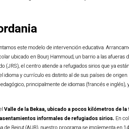
ordania
entamos este modelo de intervención educativa. Arranca
olar ubicado en Bourj Hammoud, un barrio a las afueras de 
o (JRS), el centro atiende a refugiados sirios que ya están
l idioma y currículo es distinto al de sus países de origen.
dagógico, principalmente de idiomas (francés e inglés), 
el
Valle de la Bekaa, ubicado a pocos kilómetros de la 
 asentamientos informales de refugiados sirios.
En col
a de Beirut (AUB), nuestro programa se implementa en 14