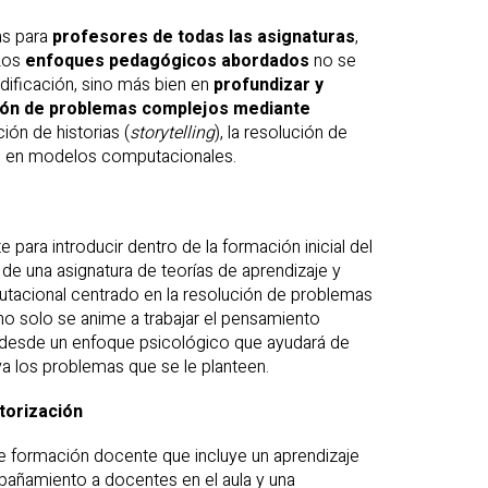
as para
profesores de todas las asignaturas
,
 Los
enfoques pedagógicos abordados
no se
odificación, sino más bien en
profundizar y
ución de problemas complejos mediante
ción de historias (
storytelling
), la resolución de
as en modelos computacionales.
ara introducir dentro de la formación inicial del
e una asignatura de teorías de aprendizaje y
tacional centrado en la resolución de problemas
no solo se anime a trabajar el pensamiento
a desde un enfoque psicológico que ayudará de
a los problemas que se le planteen.
torización
de formación docente que incluye un aprendizaje
pañamiento a docentes en el aula y una