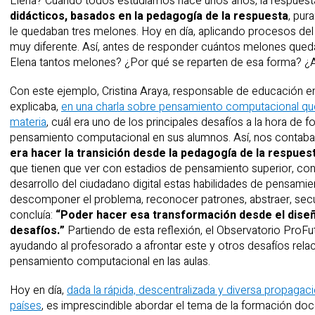
Elena? Cuando todos estudiamos hace unos años, la respuesta
didácticos, basados en la pedagogía de la respuesta
, pur
le quedaban tres melones. Hoy en día, aplicando procesos d
muy diferente. Así, antes de responder cuántos melones quedan
Elena tantos melones? ¿Por qué se reparten de esa forma? ¿
Con este ejemplo, Cristina Araya, responsable de educación e
explicaba,
en una charla sobre pensamiento computacional que
materia
, cuál era uno de los principales desafíos a la hora de
pensamiento computacional en sus alumnos. Así, nos contab
era hacer la transición desde la pedagogía de la respues
que tienen que ver con estadios de pensamiento superior, con
desarrollo del ciudadano digital estas habilidades de pensami
descomponer el problema, reconocer patrones, abstraer, secu
concluía:
“Poder hacer esa transformación desde el diseñ
desafíos.”
Partiendo de esta reflexión, el Observatorio ProF
ayudando al profesorado a afrontar este y otros desafíos relac
pensamiento computacional en las aulas.
Hoy en día,
dada la rápida, descentralizada y diversa propaga
países
, es imprescindible abordar el tema de la formación d