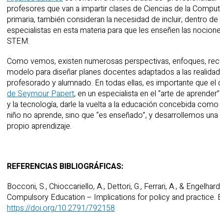
profesores que van a impartir clases de Ciencias de la Compu
primaria, también consideran la necesidad de incluir, dentro d
especialistas en esta materia para que les enseñen las nociones
STEM.
Como vemos, existen numerosas perspectivas, enfoques, rec
modelo para diseñar planes docentes adaptados a las realidad
profesorado y alumnado. En todas ellas, es importante que el
de Seymour Papert
, en un especialista en el “arte de aprend
y la tecnología, darle la vuelta a la educación concebida com
niño no aprende, sino que “es enseñado”, y desarrollemos una
propio aprendizaje.
REFERENCIAS BIBLIOGRÁFICAS:
Bocconi, S., Chioccariello, A., Dettori, G., Ferrari, A., & Engelh
Compulsory Education – Implications for policy and practice.
https://doi.org/10.2791/792158