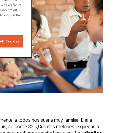
e ProFuturo
ell as for its
 accept all
licking on the
All Cookies
ente, a todos nos suena muy familiar: Elena
uis, se come 32. ¿Cuántos melones le quedan a