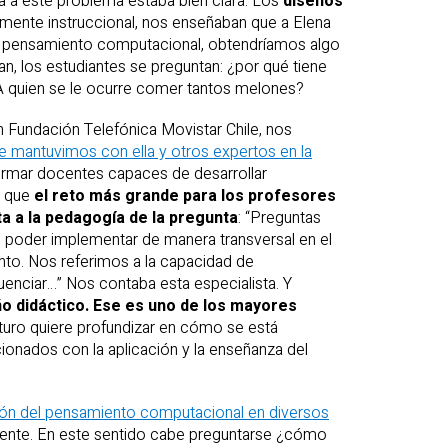
 a este problema estaba bien clara. Los
diseños
amente instruccional, nos enseñaban que a Elena
el pensamiento computacional, obtendríamos algo
, los estudiantes se preguntan: ¿por qué tiene
A quien se le ocurre comer tantos melones?
n Fundación Telefónica Movistar Chile, nos
 mantuvimos con ella y otros expertos en la
 formar docentes capaces de desarrollar
a que
el reto más grande para los profesores
ta a la pedagogía de la pregunta
: “Preguntas
 poder implementar de manera transversal en el
ento. Nos referimos a la capacidad de
enciar…” Nos contaba esta especialista. Y
o didáctico. Ese es uno de los mayores
uturo quiere profundizar en cómo se está
ionados con la aplicación y la enseñanza del
ción del pensamiento computacional en diversos
ocente. En este sentido cabe preguntarse ¿cómo