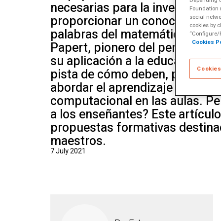
Depending on
necesarias para la invención, e
School of Mu
Foundation m
proporcionar un conocimiento 
social netwo
cookies by c
palabras del matemático y ed
“Configure/R
Cookies Po
Papert, pionero del pensamien
su aplicación a la educación, c
Cookies
pista de cómo deben, profesor
abordar el aprendizaje del pe
computacional en las aulas. P
a los enseñantes? Este artícul
propuestas formativas destina
maestros.
7 July 2021