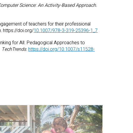
Computer Science: An Activity-Based Approach.
ngagement of teachers for their professional
n.
https://doi.org/
10.1007/978-3-319-25396-1_7
inking for All: Pedagogical Approaches to
.
TechTrends
.
https://doi.org/10.1007/s11528-