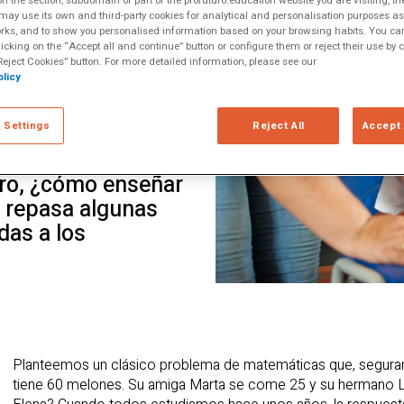
 the section, subdomain or part of the profuturo.education website you are visiting, th
n lugar de
ltiple Literacies
ay use its own and third-party cookies for analytical and personalisation purposes as w
ya hecho.” Estas
rks, and to show you personalised information based on your browsing habits. You can
licking on the “Accept all and continue” button or configure them or reject their use by c
ucador Seymour
eject Cookies” button. For more detailed information, please see our
licy
to computacional y
ontienen ya una
 Settings
Reject All
Accept 
as y profesores,
nsamiento
ero, ¿cómo enseñar
o repasa algunas
das a los
Planteemos un clásico problema de matemáticas que, seguram
tiene 60 melones. Su amiga Marta se come 25 y su hermano L