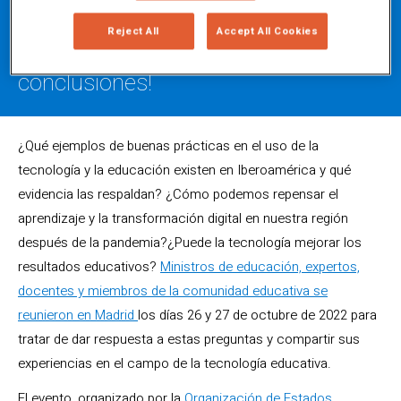
tecnología y educación. ¡Aquí te
Reject All
Accept All Cookies
dejamos las principales
conclusiones!
¿Qué ejemplos de buenas prácticas en el uso de la
tecnología y la educación existen en Iberoamérica y qué
evidencia las respaldan? ¿Cómo podemos repensar el
aprendizaje y la transformación digital en nuestra región
después de la pandemia?¿Puede la tecnología mejorar los
resultados educativos?
Ministros de educación, expertos,
docentes y miembros de la comunidad educativa se
reunieron en Madrid
los días 26 y 27 de octubre de 2022 para
tratar de dar respuesta a estas preguntas y compartir sus
experiencias en el campo de la tecnología educativa.
El evento, organizado por la
Organización de Estados