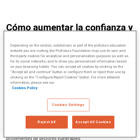
Cómo aumentar la confianza y
la autoestima a través de las
Depending on the section, subdomain or part of the profuturo.education
Matemáticas
website you are visiting, the ProFuturo Foundation may use its own and
third-party cookies for analytical and personalisation purposes as well as
for its social networks, and to show you personalised information based
Ningún niño debería sentirse fracasado porque no entiende
on your browsing habits. You can accept all cookies by clicking on the
“Accept all and continue” button or configure them or reject their use by
las matemáticas.
Como su personaje en la película
El
clicking on the “Configure/Reject Cookies” button. For more detailed
indomable Will Hunting
,
John Mighton, creador de
JUMP Math
information, please see our
pensaba que
“la mayoría de la gente no llega a darse cuenta
Cookies Policy
de lo brillante que es”
. Cuando no te enseñan bien las
matemáticas y dejas de entenderlas, acabas pensando que es
por ti y por tu falta de talento para esta asignatura. Esto genera
Cookies Settings
una perdida de confianza que va incrementándose a medida
que se avanza y que, además, se extiende a todas las demás
materias e, incluso, a cualquier otro aspecto de la vida del niño.
Reject All
Accept All Cookies
Una brecha, cada vez mayor, entre el rendimiento académico y
el potencial del estudiante, y que es más común en estudiantes
provenientes de sectores vulnerables.