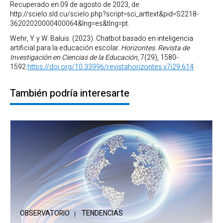
Recuperado en 09 de agosto de 2023, de
http://scielo.sld.cu/scielo.php?script=sci_arttext&pid=S2218-
36202020000400064&lng=es&tlng=pt.
Wehr, Y. y W. Baluis. (2023). Chatbot basado en inteligencia
artificial para la educación escolar.
Horizontes. Revista de
Investigación en Ciencias de la Educación
, 7(29), 1580-
1592.
https://doi.org/10.33996/revistahorizontes.v7i29.614
También podría interesarte
OBSERVATORIO
TENDENCIAS