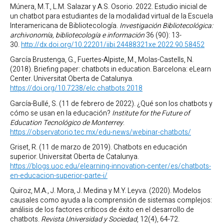
Múnera, M.T., L.M. Salazar y A.S. Osorio. 2022. Estudio inicial de
un chatbot para estudiantes de la modalidad virtual de la Escuela
Interamericana de Bibliotecología.
Investigación Bibliotecológica:
archivonomía, bibliotecología e información
36 (90): 13-
30.
http://dx.doi.org/10.22201/iibi.24488321xe.2022.90.58452
García Brustenga, G., Fuertes-Alpiste, M., Molas-Castells, N.
(2018). Briefing paper: chatbots in education. Barcelona: eLearn
Center. Universitat Oberta de Catalunya.
https://doi.org/10.7238/elc.chatbots.2018
García-Bullé, S. (11 de febrero de 2022). ¿Qué son los chatbots y
cómo se usan en la educación?
Institute for the Future of
Education Tecnológico de Monterrey
.
https://observatorio.tec.mx/edu-news/webinar-chatbots/
Griset, R. (11 de marzo de 2019). Chatbots en educación
superior. Universitat Oberta de Catalunya.
https://blogs.uoc.edu/elearning-innovation-center/es/chatbots-
en-educacion-superior-parte-i/
Quiroz, M.A., J. Mora, J. Medina y M.Y. Leyva. (2020). Modelos
causales como ayuda a la comprensión de sistemas complejos:
análisis de los factores críticos de éxito en el desarrollo de
chatbots.
Revista Universidad y Sociedad
, 12(4), 64-72.