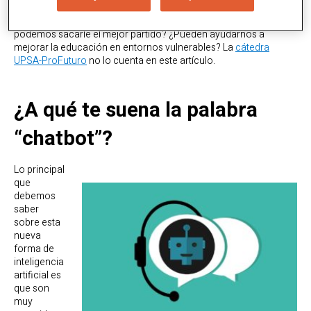
más naturales y efectivas.
Pero ¿qué son exactamente y cómo funcionan? ¿Cómo
podemos sacarle el mejor partido? ¿Pueden ayudarnos a
mejorar la educación en entornos vulnerables? La
cátedra
UPSA-ProFuturo
no lo cuenta en este artículo.
¿A qué te suena la palabra
“chatbot”?
Lo principal
que
debemos
saber
sobre esta
nueva
forma de
inteligencia
artificial es
que son
muy