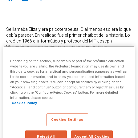
Se llamaba Eliza y era psicoterapeuta. O al menos eso era lo que
debía parecer. En realidad fue el primer chatbot de la historia. Lo
creó en 1966 el informático y profesor del MIT Joseph
Weizenbaum, y su principio era simple: emular a una
psicoterapeuta que interactuaba y hacía preguntas de acuerdo
con los términos insertados por los usuarios durante la
Depending on the section, subdomain or part of the profuturo.education
conversación. Después vino Parry, un chatbot algo más
website you are visiting, the ProFuturo Foundation may use its own and
complejo que Eliza y que simulaba ser una persona con
third-party cookies for analytical and personalisation purposes as well as
esquizofrenia paranoide. Desde Eliza y Parry hasta nuestro
for its social networks, and to show you personalised information based
juguete favorito del verano, ChatGPT, pasando por Alexa, Siri o
on your browsing habits. You can accept all cookies by clicking on the
“Accept all and continue” button or configure them or reject their use by
Cortana,la historia de los chatbots ha evolucionado hasta límites
clicking on the “Configure/Reject Cookies” button. For more detailed
insospechados.
information, please see our
Hoy en día, los chatbots están presentes en una variedad de
Cookies Policy
industrias y contextos, desde atención al cliente hasta la
medicina, pasando, por supuesto, por la educación. Utilizan
Cookies Settings
algoritmos de aprendizaje automático y grandes conjuntos de
datos para mejorar su capacidad de comprensión y respuesta, y
continúan evolucionando para brindar experiencias de usuario
Reject All
Accept All Cookies