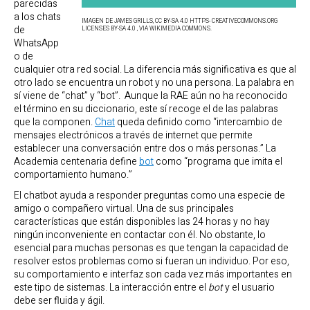
parecidas
a los chats
IMAGEN DE JAMES GRILLS, CC BY-SA 4.0 HTTPS- CREATIVECOMMONS.ORG
de
LICENSES BY-SA 4.0 , VIA WIKIMEDIA COMMONS.
WhatsApp
o de
cualquier otra red social. La diferencia más significativa es que al
otro lado se encuentra un robot y no una persona. La palabra en
sí viene de “chat” y “bot”. Aunque la RAE aún no ha reconocido
el término en su diccionario, este sí recoge el de las palabras
que la componen.
Chat
queda definido como “intercambio de
mensajes electrónicos a través de internet que permite
establecer una conversación entre dos o más personas.” La
Academia centenaria define
bot
como “programa que imita el
comportamiento humano.”
El chatbot ayuda a responder preguntas como una especie de
amigo o compañero virtual. Una de sus principales
características que están disponibles las 24 horas y no hay
ningún inconveniente en contactar con él. No obstante, lo
esencial para muchas personas es que tengan la capacidad de
resolver estos problemas como si fueran un individuo. Por eso,
su comportamiento e interfaz son cada vez más importantes en
este tipo de sistemas. La interacción entre el
bot
y el usuario
debe ser fluida y ágil.