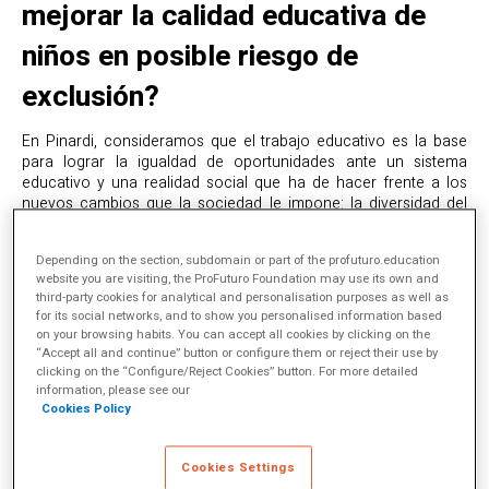
mejorar la calidad educativa de
niños en posible riesgo de
exclusión?
En Pinardi, consideramos que el trabajo educativo es la base
para lograr la igualdad de oportunidades ante un sistema
educativo y una realidad social que ha de hacer frente a los
nuevos cambios que la sociedad le impone: la diversidad del
alumnado, los movimientos migratorios, las nuevas formas de
composición familiar, el abandono escolar temprano, la
Depending on the section, subdomain or part of the profuturo.education
incorporación de las nuevas tecnologías…
website you are visiting, the ProFuturo Foundation may use its own and
Nos enfrentamos, por tanto, a un reto centrado en romper las
third-party cookies for analytical and personalisation purposes as well as
for its social networks, and to show you personalised information based
desigualdades de todos los menores, a través de una
on your browsing habits. You can accept all cookies by clicking on the
intervención pedagógica y socioeducativa que ofrezca un
“Accept all and continue” button or configure them or reject their use by
camino de desarrollo educativo integral.
clicking on the “Configure/Reject Cookies” button. For more detailed
information, please see our
Todo esto se concreta en dotar a los chicos y chicas de las
Cookies Policy
habilidades y recursos necesarios para que puedan desarrollar
su proyecto educativo individualizado con garantías de éxito.
Cookies Settings