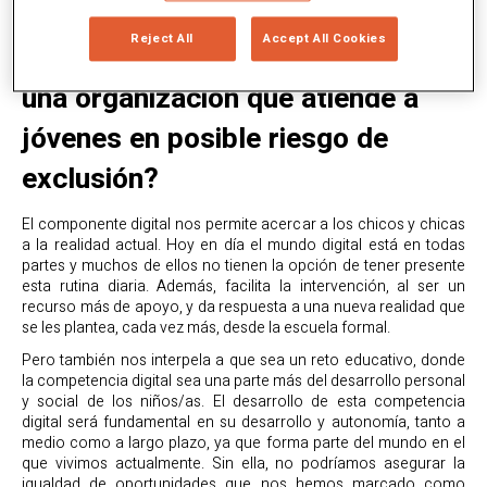
¿Qué sentido puede tener el
Reject All
Accept All Cookies
componente digital en la labor de
una organización que atiende a
jóvenes en posible riesgo de
exclusión?
El componente digital nos permite acercar a los chicos y chicas
a la realidad actual. Hoy en día el mundo digital está en todas
partes y muchos de ellos no tienen la opción de tener presente
esta rutina diaria. Además, facilita la intervención, al ser un
recurso más de apoyo, y da respuesta a una nueva realidad que
se les plantea, cada vez más, desde la escuela formal.
Pero también nos interpela a que sea un reto educativo, donde
la competencia digital sea una parte más del desarrollo personal
y social de los niños/as. El desarrollo de esta competencia
digital será fundamental en su desarrollo y autonomía, tanto a
medio como a largo plazo, ya que forma parte del mundo en el
que vivimos actualmente. Sin ella, no podríamos asegurar la
igualdad de oportunidades que nos hemos marcado como