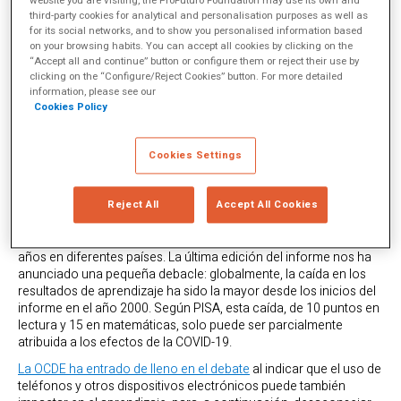
website you are visiting, the ProFuturo Foundation may use its own and
third-party cookies for analytical and personalisation purposes as well as
En medio de una revolución tecnológica que está poniendo
for its social networks, and to show you personalised information based
patas arriba todos los cimientos de nuestra sociedad, el sector
on your browsing habits. You can accept all cookies by clicking on the
educativo vive momentos convulsos. La velocidad y la
“Accept all and continue” button or configure them or reject their use by
profundidad de los cambios, quizás los más grandes que hemos
clicking on the “Configure/Reject Cookies” button. For more detailed
information, please see our
vivido en los últimos siglos, asusta y sirve un terreno abonado en
Cookies Policy
el que la demagogia y el discurso irreflexivo campan a sus
anchas. Encarnación de todos los males para unos y remedio
mágico para otros, la tecnología en educación se ha convertido
Cookies Settings
en objeto de intenso debate en los últimos meses.
En medio de todo esto,
el Informe PISA
(Programa Internacional
para la Evaluación de Estudiantes), la prueba educativa más
Reject All
Accept All Cookies
importante del mundo, promovida por la OCDE y que evalúa,
cada tres años, el rendimiento académico de estudiantes de 15
años en diferentes países. La última edición del informe nos ha
anunciado una pequeña debacle: globalmente, la caída en los
resultados de aprendizaje ha sido la mayor desde los inicios del
informe en el año 2000. Según PISA, esta caída, de 10 puntos en
lectura y 15 en matemáticas, solo puede ser parcialmente
atribuida a los efectos de la COVID-19.
La OCDE ha entrado de lleno en el debate
al indicar que el uso de
teléfonos y otros dispositivos electrónicos puede también