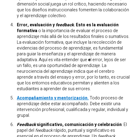
dimensión social juega un rol crítico, haciendo necesario
que los diseños instruccionales fomenten la colaboración
y el aprendizaje colectivo.
Error, evaluación y
feedback
.
Esto es la evaluación
formativa
o la importancia de evaluar el proceso de
aprendizaje más allá de los resultados finales o sumativos.
La evaluación formativa, que incluye la recolección de
evidencias del proceso de aprendizaje, es fundamental
para guiar la enseñanza y el aprendizaje de manera
adaptativa. Aquí es vita entender que
e
l error, lejos de ser
un fallo, es una oportunidad de aprendizaje. La
neurociencia del aprendizaje indica que el cerebro
aprende a través del ensayo y error, por lo tanto, es crucial
que los entornos educativos permitan y alienten a los
estudiantes a aprender de sus errores.
Acompañamiento y mentorización.
Todo proceso de
aprendizaje debe estar acompañado. Debe existir una
intervención profesional, cualificada y regular, individual y
grupal.
Feedback
significativo, comunicación y celebración
: El
papel del
feedback
rápido, puntual y significativo es
esencial en el proceso de aprendizaje. Un
feedback