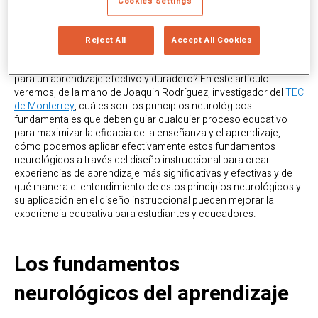
Cookies Settings
¿Te has preguntado alguna vez por qué tu hijo se sabe al dedillo
toda la discografía de su cantante favorito y es incapaz de
recordar la tabla de 8? ¿Por qué algunas cosas de las que
Reject All
Accept All Cookies
aprendemos permanecen con nosotros para siempre y otras se
nos han olvidado en cuanto salimos del aula? ¿Cuál es la clave
para un aprendizaje efectivo y duradero? En este artículo
veremos, de la mano de Joaquin Rodríguez, investigador del
TEC
de Monterrey
, cuáles son los principios neurológicos
fundamentales que deben guiar cualquier proceso educativo
para maximizar la eficacia de la enseñanza y el aprendizaje,
cómo podemos aplicar efectivamente estos fundamentos
neurológicos a través del diseño instruccional para crear
experiencias de aprendizaje más significativas y efectivas y de
qué manera el entendimiento de estos principios neurológicos y
su aplicación en el diseño instruccional pueden mejorar la
experiencia educativa para estudiantes y educadores.
Los fundamentos
neurológicos del aprendizaje