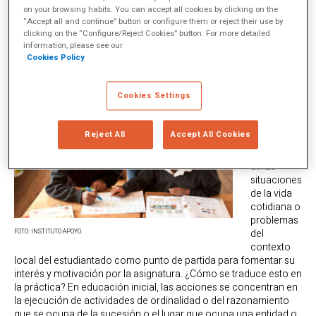
on your browsing habits. You can accept all cookies by clicking on the
Matemáticas “realistas”
“Accept all and continue” button or configure them or reject their use by
clicking on the “Configure/Reject Cookies” button. For more detailed
information, please see our
Cookies Policy
Mimate se
sustenta en
el enfoque
Cookies Settings
de
Educación
Matemátic
Reject All
Accept All Cookies
a Realista
(EMR), que
utiliza
situaciones
de la vida
cotidiana o
problemas
del
FOTO: INSTITUTO APOYO.
contexto
local del estudiantado como punto de partida para fomentar su
interés y motivación por la asignatura. ¿Cómo se traduce esto en
la práctica? En educación inicial, las acciones se concentran en
la ejecución de actividades de ordinalidad o del razonamiento
que se ocupa de la sucesión o el lugar que ocupa una entidad o