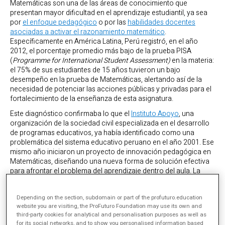
Matemáticas son una de las áreas de conocimiento que
presentan mayor dificultad en el aprendizaje estudiantil, ya sea
por
el enfoque pedagógico
o por las
habilidades docentes
asociadas a activar el razonamiento matemático
.
Específicamente en América Latina, Perú registró, en el año
2012, el porcentaje promedio más bajo de la prueba PISA
(
Programme for International Student Assessment)
en la materia:
el 75% de sus estudiantes de 15 años tuvieron un bajo
desempeño en la prueba de Matemáticas, alertando así de la
necesidad de potenciar las acciones públicas y privadas para el
fortalecimiento de la enseñanza de esta asignatura.
Este diagnóstico confirmaba lo que el
Instituto Apoyo
, una
organización de la sociedad civil especializada en el desarrollo
de programas educativos, ya había identificado como una
problemática del sistema educativo peruano en el año 2001. Ese
mismo año iniciaron un proyecto de innovación pedagógica en
Matemáticas, diseñando una nueva forma de solución efectiva
para afrontar el problema del aprendizaje dentro del aula. La
iniciativa, que tomó el nombre de Matemática para todos
(Mimate), ha concentrado su atención en el desarrollo de
Depending on the section, subdomain or part of the profuturo.education
procesos de enseñanza-aprendizaje para desarrollar una mejor
website you are visiting, the ProFuturo Foundation may use its own and
comprensión, rendimiento y gusto por estas.
third-party cookies for analytical and personalisation purposes as well as
for its social networks, and to show you personalised information based