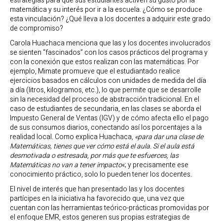
estrategias para que sus estudiantes activen su gusto por la
matemática y su interés por ir a la escuela. ¿Cómo se produce
esta vinculación? ¿Qué lleva a los docentes a adquirir este grado
de compromiso?
Carola Huachaca menciona que las y los docentes involucrados
se sienten “fascinados” con los casos prácticos del programa y
con la conexión que estos realizan con las matemáticas. Por
ejemplo, Mimate promueve que el estudiantado realice
ejercicios basados en cálculos con unidades de medida del día
a día (litros, kilogramos, etc.), lo que permite que se desarrolle
sin la necesidad del proceso de abstracción tradicional. En el
caso de estudiantes de secundaria, en las clases se aborda el
Impuesto General de Ventas (IGV) y de cómo afecta ello el pago
de sus consumos diarios, conectando así los porcentajes a la
realidad local. Como explica Huachaca,
«para dar una clase de
Matemáticas, tienes que ver cómo está el aula. Si el aula está
desmotivada o estresada, por más que te esfuerces, las
Matemáticas no van a tener impacto
«; y precisamente ese
conocimiento práctico, solo lo pueden tener los docentes.
El nivel de interés que han presentado las y los docentes
partícipes en la iniciativa ha favorecido que, una vez que
cuentan con las herramientas teórico-prácticas promovidas por
el enfoque EMR, estos generen sus propias estrategias de