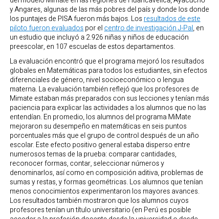
del modelo Mimate en las regiones de Huancavelica, Ayacucho
y Angares, algunas de las más pobres del país y donde los donde
los puntajes de PISA fueron más bajos. Los
resultados de este
piloto fueron evaluados
por el
centro de investigación J-Pal
, en
un estudio que incluyó a 2.926 niñas y niños de educación
preescolar, en 107 escuelas de estos departamentos.
La evaluación encontró que el programa mejoró los resultados
globales en Matemáticas para todos los estudiantes, sin efectos
diferenciales de género, nivel socioeconómico o lengua
materna. La evaluación también reflejó que los profesores de
Mimate estaban más preparados con sus lecciones y tenían más
paciencia para explicar las actividades a los alumnos que no las
entendían. En promedio, los alumnos del programa MiMate
mejoraron su desempeño en matemáticas en seis puntos
porcentuales más que el grupo de control después de un año
escolar. Este efecto positivo general estaba disperso entre
numerosos temas de la prueba: comparar cantidades,
reconocer formas, contar, seleccionar números y
denominarlos, así como en composición aditiva, problemas de
sumas y restas, y formas geométricas. Los alumnos que tenían
menos conocimientos experimentaron los mayores avances.
Los resultados también mostraron que los alumnos cuyos
profesores tenían un título universitario (en Perú es posible