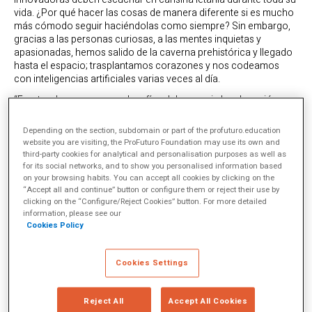
vida. ¿Por qué hacer las cosas de manera diferente si es mucho
más cómodo seguir haciéndolas como siempre? Sin embargo,
gracias a las personas curiosas, a las mentes inquietas y
apasionadas, hemos salido de la caverna prehistórica y llegado
hasta el espacio; trasplantamos corazones y nos codeamos
con inteligencias artificiales varias veces al día.
“Frente a los numerosos desafíos del porvenir, la educación
constituye un instrumento indispensable para que la humanidad
pueda progresar hacia los ideales de paz, libertad y justicia
Depending on the section, subdomain or part of the profuturo.education
social”. Si esto era cierto en 1996,
cuando lo dijo Jaques Delors
,
website you are visiting, the ProFuturo Foundation may use its own and
es infinitamente más cierto hoy, cuando los acelerados cambios
third-party cookies for analytical and personalisation purposes as well as
tecnológicos, sociales y climáticos, entre otros, están
for its social networks, and to show you personalised information based
reconfigurando el orden mundial, tal y como lo habíamos
on your browsing habits. You can accept all cookies by clicking on the
“Accept all and continue” button or configure them or reject their use by
conocido hasta ahora. Porque puede que hace unos años, la
clicking on the “Configure/Reject Cookies” button. For more detailed
uniformidad y, en cierta manera, la mediocridad, fueran lo
information, please see our
deseable en un sistema educativo que surgió para respaldar a la
Cookies Policy
naciente Revolución Industrial. Sin embargo, hoy, la creatividad y
el espíritu innovador son más necesarios que nunca; y por eso
debemos fomentarlos desde la escuela.
Cookies Settings
En el prólogo de la publicación
Escuelas creativas. Un viaje hacia
el cambio educativo
,
Ferrán Adriá se plantea una cuestión
Reject All
Accept All Cookies
fundamental: ¿podría la osadía creativa de El Bulli, con la que se