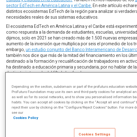
sector EdTech en América Latina y el Caribe.
En este artículo echare
distintos ecosistemas EdTech de la región para analizar si verdade
necesidades reales de sus sistemas educativos.
El ecosistema EdTech en América Latina y el Caribe está experimen
como respuesta a la demanda de estudiantes, escuelas, universid
dijimos, solo en 2021 se han creado más de 1.500 nuevas empresas
aumento de la inversión que multiplica por seis el promedio de los tr
embargo,
un estudio conjunto del Banco Interamericano de Desarrol
también nos dice que más de la mitad del financiamiento en los últ
destinado a la formación y recualificación de trabajadores en acti
ha destinado a educación primaria y secundaria; por no hablar de la
destinataria tan solo del 6% de los fondos.
Ante estas cifras cabe preguntarse si este desarrollo tan promete
Depending on the section, subdomain or part of the profuturo.education website 
a las necesidades, prioridades y demandas del sector educativo en
ProFuturo Foundation may use its own and third-party cookies for analytical a
problemas en torno a la equidad y la calidad de los aprendizajes, 
as well as for its social networks, and to show you personalised information b
los primeros años de educación.
habits. You can accept all cookies by clicking on the “Accept all and continue” 
reject their use by clicking on the “Configure/Reject Cookies” button. For more d
Repasemos qué nos dice el estudio por áreas geográficas, centrán
see our
cuáles son las características de estos ecosistemas en cada una de 
Cookies Policy
Cookies Settings