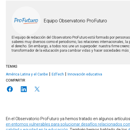
Equipo Observatorio ProFuturo
El equipo de redacción del Observatorio ProFuturo está formado por persona
saberes muy diversos como el periodismo, las relaciones internacionales, la ps
el derecho. Sin embargo, a todos nos une un superpoder: nuestra firme creenci
transformador de la educación para cambiar vidas y hacer sociedades más
TEMAS
América Latina y el Caribe
EdTech
Innovación educativa
COMPARTIR
En el Observatorio ProFuturo ya hemos tratado en algunos artículo
en entornos vulnerables para solucionar desafíos relacionados con
calidad y equidad en la educación.
También hemos hablado de los
d