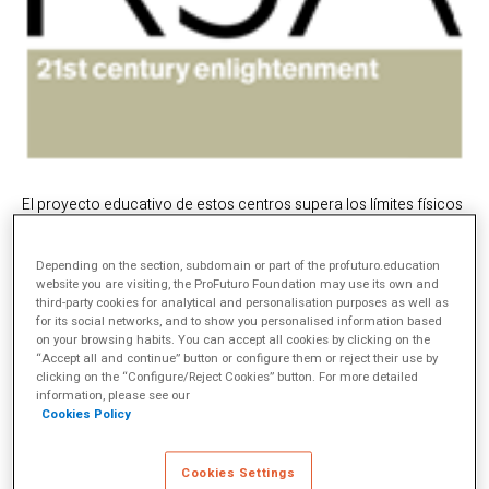
El proyecto educativo de estos centros supera los límites físicos
y organizativos del aula uniendo contextos formales e
informales de aprendizaje, aprovechando recursos y
herramientas globales, curriculares y extracurriculares.
Depending on the section, subdomain or part of the profuturo.education
website you are visiting, the ProFuturo Foundation may use its own and
Y este es el objetivo del proyecto RSA, un plan de estudios
third-party cookies for analytical and personalisation purposes as well as
basado en el territorio para mejorar las experiencias educativas
for its social networks, and to show you personalised information based
de los jóvenes. Un proyecto de investigación desarrollado en las
on your browsing habits. You can accept all cookies by clicking on the
“Accept all and continue” button or configure them or reject their use by
escuelas y comunidades de las ciudades de Manchester y
clicking on the “Configure/Reject Cookies” button. For more detailed
Peterborough.
information, please see our
De esta forma, el RSA ha desarrollado la idea de un plan de
Cookies Policy
estudios basado en el territorio para conseguir experiencias de
aprendizaje:
Cookies Settings