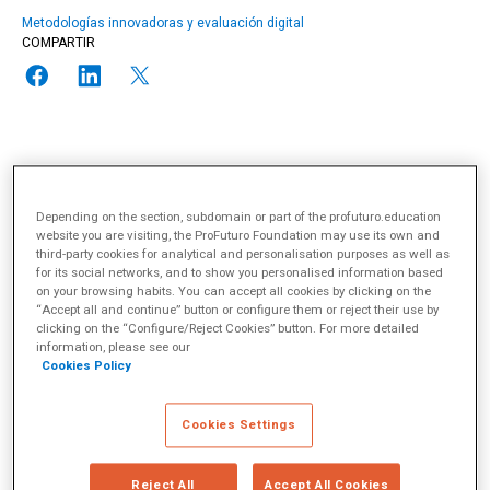
Metodologías innovadoras y evaluación digital
COMPARTIR
El siguiente artículo ha sido escrito originalmente para
WISE
ed.review.
Para leer el artículo original en inglés, haga clic
aquí
.
Depending on the section, subdomain or part of the profuturo.education
Sigue la actualidad de WISE en
@WISE_es.
website you are visiting, the ProFuturo Foundation may use its own and
third-party cookies for analytical and personalisation purposes as well as
for its social networks, and to show you personalised information based
on your browsing habits. You can accept all cookies by clicking on the
“Accept all and continue” button or configure them or reject their use by
clicking on the “Configure/Reject Cookies” button. For more detailed
information, please see our
Cookies Policy
Cookies Settings
Reject All
Accept All Cookies