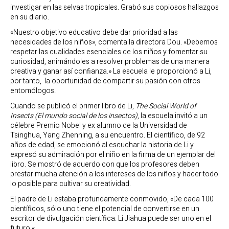
investigar en las selvas tropicales. Grabó sus copiosos hallazgos
en su diario.
«Nuestro objetivo educativo debe dar prioridad a las
necesidades de los niños», comenta la directora Dou. «Debemos
respetar las cualidades esenciales de los niños y fomentar su
curiosidad, animándoles a resolver problemas de una manera
creativa y ganar así confianza.» La escuela le proporcionó a Li,
por tanto, la oportunidad de compartir su pasión con otros
entomólogos.
Cuando se publicó el primer libro de Li,
The Social World of
Insects (El mundo social de los insectos)
, la escuela invitó a un
célebre Premio Nobel y ex alumno de la Universidad de
Tsinghua, Yang Zhenning, a su encuentro. El científico, de 92
años de edad, se emocionó al escuchar la historia de Li y
expresó su admiración por el niño en la firma de un ejemplar del
libro. Se mostró de acuerdo con que los profesores deben
prestar mucha atención a los intereses de los niños y hacer todo
lo posible para cultivar su creatividad.
El padre de Li estaba profundamente conmovido, «De cada 100
científicos, sólo uno tiene el potencial de convertirse en un
escritor de divulgación científica. Li Jiahua puede ser uno en el
futuro «.