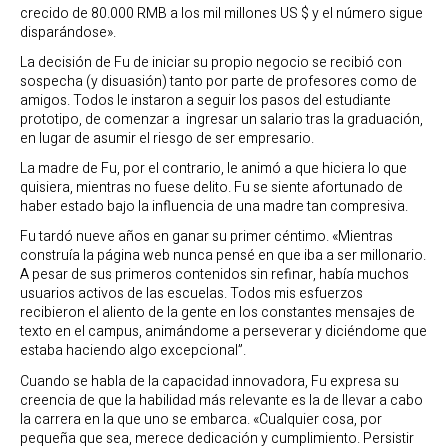
crecido de 80.000 RMB a los mil millones US $ y el número sigue
disparándose».
La decisión de Fu de iniciar su propio negocio se recibió con
sospecha (y disuasión) tanto por parte de profesores como de
amigos. Todos le instaron a seguir los pasos del estudiante
prototipo, de comenzar a ingresar un salario tras la graduación,
en lugar de asumir el riesgo de ser empresario.
La madre de Fu, por el contrario, le animó a que hiciera lo que
quisiera, mientras no fuese delito. Fu se siente afortunado de
haber estado bajo la influencia de una madre tan compresiva.
Fu tardó nueve años en ganar su primer céntimo. «Mientras
construía la página web nunca pensé en que iba a ser millonario.
A pesar de sus primeros contenidos sin refinar, había muchos
usuarios activos de las escuelas. Todos mis esfuerzos
recibieron el aliento de la gente en los constantes mensajes de
texto en el campus, animándome a perseverar y diciéndome que
estaba haciendo algo excepcional”.
Cuando se habla de la capacidad innovadora, Fu expresa su
creencia de que la habilidad más relevante es la de llevar a cabo
la carrera en la que uno se embarca. «Cualquier cosa, por
pequeña que sea, merece dedicación y cumplimiento. Persistir