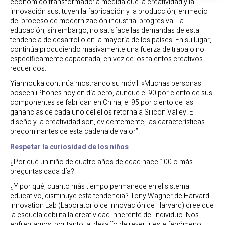
económico transformado: a medida que la creatividad y la
innovación sustituyen la fabricación y la producción, en medio
del proceso de modernización industrial progresiva. La
educación, sin embargo, no satisface las demandas de esta
tendencia de desarrollo en la mayoría de los países. En su lugar,
continúa produciendo masivamente una fuerza de trabajo no
específicamente capacitada, en vez de los talentos creativos
requeridos.
Yiannouka continúa mostrando su móvil: «Muchas personas
poseen iPhones hoy en día pero, aunque el 90 por ciento de sus
componentes se fabrican en China, el 95 por ciento de las
ganancias de cada uno del ellos retorna a Silicon Valley. El
diseño y la creatividad son, evidentemente, las características
predominantes de esta cadena de valor”.
Respetar la curiosidad de los niños
¿Por qué un niño de cuatro años de edad hace 100 o más
preguntas cada día?
¿Y por qué, cuanto más tiempo permanece en el sistema
educativo, disminuye esta tendencia? Tony Wagner de Harvard
Innovation Lab (Laboratorio de Innovación de Harvard) cree que
la escuela debilita la creatividad inherente del individuo. Nos
enfrentamos, por tanto, al desafío de revertir este fenómeno.