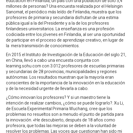
educación en Finlandia, un país con una población de sólo 5,4
millones de personas? Una encuesta realizada por el Helsingin
Sanomat, el periódico más leído de Finlandia, muestra que los
profesores de primaria y secundaria disfrutan de una estima
pública igual a la del Presidente y a la de los profesores
finlandeses universitarios. La enseñanza es una profesión
codiciada entre los jóvenes en Finlandia, al ser una oportunidad
de participar en el proceso de aprendizaje creativo, en lugar de
la mera transmisión de conocimientos.
En 2015 el Instituto de Investigación de la Educación del siglo 21,
en China, llevó a cabo una encuesta conjunta con
learning.sohu.com con 3.012 profesores de escuelas primarias
y secundarias de 28 provincias, municipalidades y regiones
autónomas. Los resultados muestran que la mayoría eran
conscientes de la importancia de la innovación en la educación
y de la necesidad urgente de llevarla a cabo.
¿Cómo innovan los profesores? Y si un maestro tiene la
intención de realizar cambios, ¿cómo se puede lograrlo?. Xu Li,
de Escuela Experimental Primaria Wuchang, cree que los
problemas no resueltos son a menudo el punto de partida para
la innovación. «He descubierto, después de 18 años como
profesora, que todas las mejoras se deben a la voluntad de
resolver los problemas. Las voces que cuestionan han sido mi