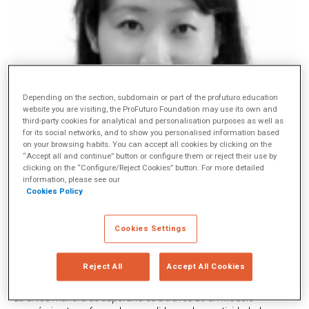
Depending on the section, subdomain or part of the profuturo.education
website you are visiting, the ProFuturo Foundation may use its own and
third-party cookies for analytical and personalisation purposes as well as
for its social networks, and to show you personalised information based
on your browsing habits. You can accept all cookies by clicking on the
“Accept all and continue” button or configure them or reject their use by
clicking on the “Configure/Reject Cookies” button. For more detailed
information, please see our
Lin Zhou, periodista China Today
Cookies Policy
El año 2015 marca una nueva era para el «espíritu empresarial e
Cookies Settings
innovación» en China. El CEO Stavros N. Yiannouka, de la
Cumbre Mundial de Innovación para la Educación (WISE)
observa en una entrevista reciente que, tanto los países
Reject All
Accept All Cookies
desarrollados como los en desarrollo, están experimentando un
problemático «cuello de botella» en su crecimiento económico.
La única manera de superarlo es a través de un modelo