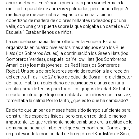
abrazar el caos. Entré por la puerta lista para someterme a la
multitud imparable de abrazos y palmadas, pero nunca llegó. A
medida que me acercaba al espacio comunal vi cinco
cobertizos de madera de colores brillantes rodeados por una
valla, con una gran puerta sobre la que colgaba un cartel de «Mi
Escuela ‘. Estaban llenos de niños.
La «escuela» se había desarrollado en la Escuela. Estaba
organizada en cuatro niveles: los más antiguos eran los Blue
Hats (los Sobreros Azules), a continuación los Green Hats (los
Sombreros Verdes), después los Yellow Hats (los Sombreros
Amarillos) y los más jóvenes, los Red Hats (los Sombreros
Rojos). Una sala de profesores servía de reunión a la dirección
del centro. Firas – de 27 años de edad, de Bosra – era el director
de facto. Había un calendario de actividades diarias con una
amplia gama de temas para todos los grupos de edad. Se había
creado un ritmo que trajo normalidad a los niños y que, a su vez,
fomentaba la calma.Por lo tanto, ¿qué es lo que ha cambiado?
Es cierto que un par de meses había sido tiempo suficiente para
construir los espacios físicos, pero era, en realidad, lo menos
importante. Lo que realmente había cambiado era la actitud de la
comunidad hacia el limbo en el que se encontraba. Como Jigar,
un profesor de la comunidad de la región del Kurdistán de Siria,