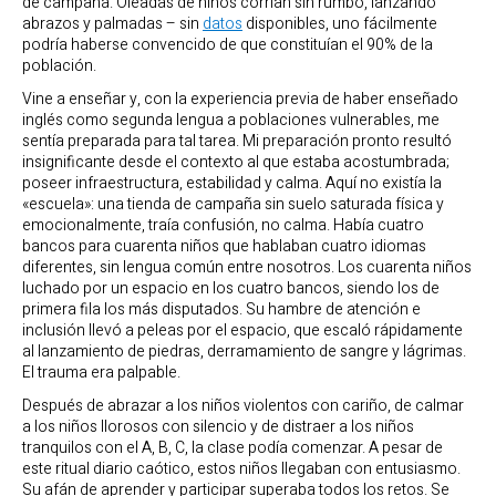
de campaña. Oleadas de niños corrían sin rumbo, lanzando
abrazos y palmadas – sin
datos
disponibles, uno fácilmente
podría haberse convencido de que constituían el 90% de la
población.
Vine a enseñar y, con la experiencia previa de haber enseñado
inglés como segunda lengua a poblaciones vulnerables, me
sentía preparada para tal tarea. Mi preparación pronto resultó
insignificante desde el contexto al que estaba acostumbrada;
poseer infraestructura, estabilidad y calma. Aquí no existía la
«escuela»: una tienda de campaña sin suelo saturada física y
emocionalmente, traía confusión, no calma. Había cuatro
bancos para cuarenta niños que hablaban cuatro idiomas
diferentes, sin lengua común entre nosotros. Los cuarenta niños
luchado por un espacio en los cuatro bancos, siendo los de
primera fila los más disputados. Su hambre de atención e
inclusión llevó a peleas por el espacio, que escaló rápidamente
al lanzamiento de piedras, derramamiento de sangre y lágrimas.
El trauma era palpable.
Después de abrazar a los niños violentos con cariño, de calmar
a los niños llorosos con silencio y de distraer a los niños
tranquilos con el A, B, C, la clase podía comenzar. A pesar de
este ritual diario caótico, estos niños llegaban con entusiasmo.
Su afán de aprender y participar superaba todos los retos. Se