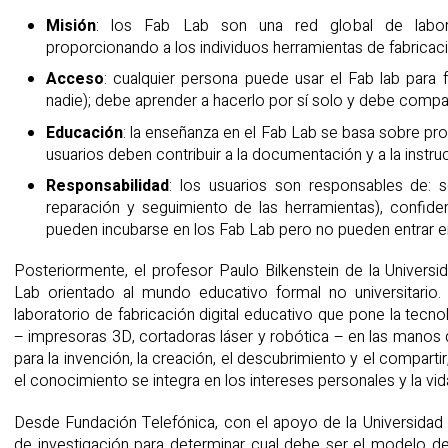
Misión
: los Fab Lab son una red global de labora
proporcionando a los individuos herramientas de fabricació
Acceso
: cualquier persona puede usar el Fab lab para 
nadie); debe aprender a hacerlo por sí solo y debe compart
Educación
: la enseñanza en el Fab Lab se basa sobre pro
usuarios deben contribuir a la documentación y a la instru
Responsabilidad
: los usuarios son responsables de: s
reparación y seguimiento de las herramientas), confide
pueden incubarse en los Fab Lab pero no pueden entrar en
Posteriormente, el profesor Paulo Bilkenstein de la Univers
Lab orientado al mundo educativo formal no universitario
laboratorio de fabricación digital educativo que pone la tecn
– impresoras 3D, cortadoras láser y robótica – en las manos d
para la invención, la creación, el descubrimiento y el compar
el conocimiento se integra en los intereses personales y la vid
Desde Fundación Telefónica, con el apoyo de la Universidad
de investigación para determinar cual debe ser el modelo 