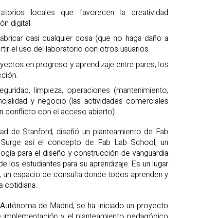
torios locales que favorecen la creatividad
n digital.
fabricar casi cualquier cosa (que no haga daño a
ir el uso del laboratorio con otros usuarios.
yectos en progreso y aprendizaje entre pares; los
cción.
eguridad, limpieza, operaciones (mantenimiento,
ncialidad y negocio (las actividades comerciales
 conflicto con el acceso abierto).
idad de Stanford, diseñó un planteamiento de Fab
. Surge así el concepto de Fab Lab School, un
ología para el diseño y construcción de vanguardia
e los estudiantes para su aprendizaje. Es un lugar
tir, un espacio de consulta donde todos aprenden y
a cotidiana.
 Autónoma de Madrid, se ha iniciado un proyecto
de implementación y el planteamiento pedagógico