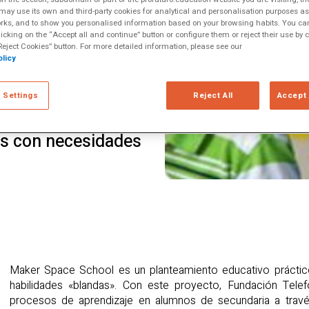
desarrollar
izaciones
ay use its own and third-party cookies for analytical and personalisation purposes as w
rks, and to show you personalised information based on your browsing habits. You can
des «blandas».
licking on the “Accept all and continue” button or configure them or reject their use by c
Telefónica
eject Cookies” button. For more detailed information, please see our
licy
mejora los
umnos de
 Settings
Reject All
Accept 
ogías activas y
e prestará debida
es con necesidades
Maker Space School es un planteamiento educativo prácti
habilidades «blandas». Con este proyecto, Fundación Telef
procesos de aprendizaje en alumnos de secundaria a travé