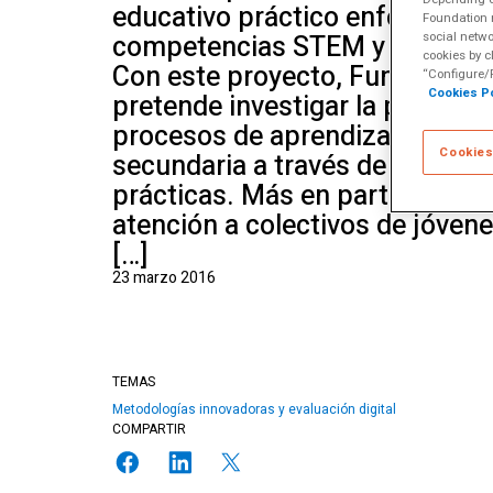
educativo práctico enfocado a 
Escuela de Alfabet
Foundation m
Múltiples
social netwo
competencias STEM y habilida
cookies by c
Con este proyecto, Fundación 
“Configure/R
Cookies Po
pretende investigar la posible 
procesos de aprendizaje en al
Cookies
secundaria a través de metodol
prácticas. Más en particular, s
atención a colectivos de jóven
[…]
23 marzo 2016
TEMAS
Metodologías innovadoras y evaluación digital
COMPARTIR