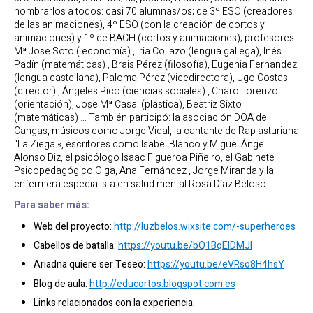
nombrarlos a todos: casi 70 alumnas/os; de 3º ESO (creadores
de las animaciones), 4º ESO (con la creación de cortos y
animaciones) y 1º de BACH (cortos y animaciones); profesores:
Mª Jose Soto ( economía) , Iria Collazo (lengua gallega), Inés
Padín (matemáticas) , Brais Pérez (filosofía), Eugenia Fernandez
(lengua castellana), Paloma Pérez (vicedirectora), Ugo Costas
(director) , Ángeles Pico (ciencias sociales) , Charo Lorenzo
(orientación), Jose Mª Casal (plástica), Beatriz Sixto
(matemáticas) … También participó: la asociación DOA de
Cangas, músicos como Jorge Vidal, la cantante de Rap asturiana
“La Ziega «, escritores como Isabel Blanco y Miguel Ángel
Alonso Diz, el psicólogo Isaac Figueroa Piñeiro, el Gabinete
Psicopedagógico Olga, Ana Fernández , Jorge Miranda y la
enfermera especialista en salud mental Rosa Díaz Beloso.
Para saber más:
Web del proyecto:
http://luzbelos.wixsite.com/-superheroes
Cabellos de batalla:
https://youtu.be/bQ1BqElDMJI
Ariadna quiere ser Teseo:
https://youtu.be/eVRso8H4hsY
Blog de aula:
http://educortos.blogspot.com.es
Links relacionados con la experiencia: