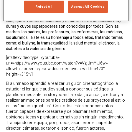
objetivo de mejorar la sociedad. Pero, ¿por qué el tema de los
Reject All
Accept All Cookies
superhéroes? ¿Quiénes son para ellos los superhéroes? Sus
superhéroes
son personas de carne y hueso, que están a su
lado, que afrontan dificultades y están al frente de batallas muy
duras y cuyos superpoderes son conocidos por todos. Son las
madres, los padres, los profesores, las enfermeras, los médicos,
los alumnos …Este es su homenaje a todos ellos, tratando temas
como: el bullyng, la transexualidad, la salud mental, el cáncer, la
diabetes o la violencia de género.
[efsflexvideo type=»youtube»
url=»https://www.youtube.com/watch?v=VzjUmYiJi6w»
allowfullscreen=»yes» widescreen=»yes» width=»420″
height=»315″/]
El alumnado aprendió a realizar un guión cinematográfico, a
estudiar el lenguaje audiovisual, a conocer sus códigos, a
planificar mediante un storyboard, a rodar, a actuar, a editar y a
realizar animaciones para los créditos de sus proyectos al estilo
de los “motion graphics”. Con todos estos conocimientos
fueron capaces de expresarse y de plasmar sentimientos,
opiniones, ideas y plantear alternativas sin ningún impedimento.
Trabajando en equipo, por grupos, asumieron el papel de
director, cámaras, editaron el sonido, fueron actores,