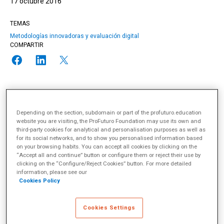
17 octubre 2016
TEMAS
Metodologías innovadoras y evaluación digital
COMPARTIR
“Superhéroes y superheroínas” nació no sólo con el objetivo de
Depending on the section, subdomain or part of the profuturo.education
producir cortos y animaciones, sino con el de desarrollar las
website you are visiting, the ProFuturo Foundation may use its own and
capacidades personales y profesionales del alumnado. De esta
third-party cookies for analytical and personalisation purposes as well as
for its social networks, and to show you personalised information based
forma, utilizan los recursos del lenguaje cinematográfico,
on your browsing habits. You can accept all cookies by clicking on the
posibilitando así que se abran nuevas vías de experimentación
“Accept all and continue” button or configure them or reject their use by
en la búsqueda de nuevas formas de expresión y creación a
clicking on the “Configure/Reject Cookies” button. For more detailed
través de las nuevas tecnologías, que les permitan aumentar el
information, please see our
espíritu crítico y la concienciación social. Todo ello,
Cookies Policy
colaborando con otros departamentos, desde una didáctica
interdisciplinar, transversal y fomentando la educación en
valores.
Cookies Settings
“Aprender haciendo”, “con todos y de todos” con el principal