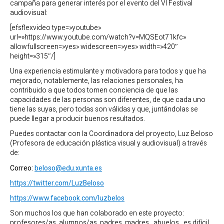
campaña para generar interés por el evento del VI Festival
audiovisual:
[efsflexvideo type=»youtube»
url=»https://www.youtube.com/watch?v=MQSEot71kfc»
allowfullscreen=»yes» widescreen=»yes» width=»420″
height=»315″/]
Una experiencia estimulante y motivadora para todos y que ha
mejorado, notablemente, las relaciones personales, ha
contribuido a que todos tomen conciencia de que las
capacidades de las personas son diferentes, de que cada uno
tiene las suyas, pero todas son válidas y que, juntándolas se
puede llegar a producir buenos resultados.
Puedes contactar con la Coordinadora del proyecto, Luz Beloso
(Profesora de educación plástica visual y audiovisual) a través
de:
Correo:
beloso@edu.xunta.es
https://twitter.com/LuzBeloso
https://www.facebook.com/luzbelos
Son muchos los que han colaborado en este proyecto:
profesores/as, alumnos/as, padres, madres , abuelos.. es difícil