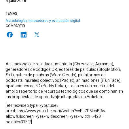
4 julio 2016
TEMAS
Metodologías innovadoras y evaluación digital
COMPARTIR
Aplicaciones de realidad aumentada (Chromville, Aurasma),
generadores de códigos QR, editores de películas (StopMotion,
Skit), nubes de palabras (Word Clouds), plataformas de
podcasts, murales colectivos (Padlet), animaciones (iFunFace),
aplicaciones de 3D (Buddy Poke), … esta es una muestra del
amplio repertorio de recursos tecnológicos que se combinan en
las propuestas de aprendizaje integradas en Ardietab.
[efsflexvideo type=»youtube»
url=»https://www.youtube.com/watch?v=Fh7P5kciBjA»
allowfullscreen=»yes» widescreen=»yes» width=»420″
height=»315″/]