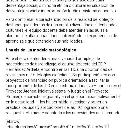
desconocimiento del castellano y/o desfase curricular,
desventaja social, o minoría étnica o cultural en situación de
desventaja social e incorporación tardía al sistema educativo.
Para completar la caracterización de la realidad del colegio,
destacar que además de una amplia diversidad de identidades
culturales, el equipo docente debe atender en las aulas a
alumnos de altas capacidades, ofreciéndoles experiencias de
aprendizaje que potencien sus habilidades.
Una visión, un modelo metodológico
Ante el reto de atender a una diversidad compleja de
necesidades de aprendizaje, el equipo docente del CEIP
Hernández Ardieta, encontró en las TIC una oportunidad de
revisar sus metodologías didácticas. Su participación en dos
proyectos de financiación pública orientados a facilitar la
incorporación de las TIC en el sistema educativo – primero en el
Proyecto Atenea, iniciativa estatal, y luego en el Proyecto
Plumier, de carácter regional y en el que participan activamente
en la actualidad –, les ha permitido investigar y poner en
práctica los usos y aplicaciones de las TIC, logrando una
respuesta totalmente adaptada a las necesidades del alumnado.
[efsrow]
[efscolumn lg=»6″ md=»6″ smoff=»0″ mdoff=»0″ lgoff=»0″ ]