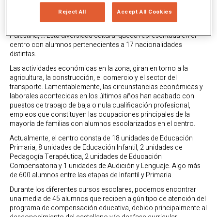
autóctonos y ciudadanos inmigrantes, de procedencia
Reject All
Accept All Cookies
mayoritariamente marroquí, pero también originarios de países
de Europa del Este, América Latina, Unión Europea, India,
Palestina, … Esta diversidad cultural queda representada en el
centro con alumnos pertenecientes a 17 nacionalidades
distintas.
Las actividades económicas en la zona, giran en torno a la
agricultura, la construcción, el comercio y el sector del
transporte. Lamentablemente, las circunstancias económicas y
laborales acontecidas en los últimos años han acabado con
puestos de trabajo de baja o nula cualificación profesional,
empleos que constituyen las ocupaciones principales de la
mayoría de familias con alumnos escolarizados en el centro.
Actualmente, el centro consta de 18 unidades de Educación
Primaria, 8 unidades de Educación Infantil, 2 unidades de
Pedagogía Terapéutica, 2 unidades de Educación
Compensatoria y 1 unidades de Audición y Lenguaje. Algo más
de 600 alumnos entre las etapas de Infantil y Primaria.
Durante los diferentes cursos escolares, podemos encontrar
una media de 45 alumnos que reciben algún tipo de atención del
programa de compensación educativa, debido principalmente al