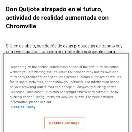
Don Quijote atrapado en el futuro,
actividad de realidad aumentada con
Chromville
Si bien es obvio, que detrás de estas propuestas de trabajo hay
una investigación continua por parte de los docentes para
explorar las novedades del Mobile Learning, si queremos
entender el verdadero valor de esta propuesta educativa,
Depending on the section, subdomain or part of the profuturo.education
tenemos que conocer primero algunos aspectos clave que
website you are visiting, the ProFuturo Foundation may use its own and
caracterizan al contexto social y económico del CEIP
third-party cookies for analytical and personalisation purposes as well as
Hernández Ardieta, uno de los Centros Bilingües de la Región de
for its social networks, and to show you personalised information based
Murcia (CBM).
on your browsing habits. You can accept all cookies by clicking on the
“Accept all and continue” button or configure them or reject their use by
Las necesidades del entorno del centro como motor de
clicking on the “Configure/Reject Cookies” button. For more detailed
cambio
information, please see our
Cookies Policy
El colegio está situado en la pedanía de Roldán, una de las
regiones más pobladas del Municipio de Torre-Pacheco, en
pleno Campo de Cartagena. Creado en 1973, el centro comenzó
Cookies Settings
a recibir matrículas de alumnos extranjeros en torno a 1993. Una
población predominantemente joven, integrada por ciudadanos