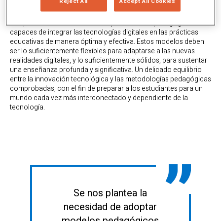
Reject All
Accept All Cookies
colaboración en línea,
gamificación del aprendizaje
,
plataformas de
aprendizaje adaptativo
… En este contexto, se
nos plantea la necesidad de adoptar modelos pedagógicos
capaces de integrar las tecnologías digitales en las prácticas
educativas de manera óptima y efectiva. Estos modelos deben
ser lo suficientemente flexibles para adaptarse a las nuevas
realidades digitales, y lo suficientemente sólidos, para sustentar
una enseñanza profunda y significativa. Un delicado equilibrio
entre la innovación tecnológica y las metodologías pedagógicas
comprobadas, con el fin de preparar a los estudiantes para un
mundo cada vez más interconectado y dependiente de la
tecnología.
Se nos plantea la
necesidad de adoptar
modelos pedagógicos