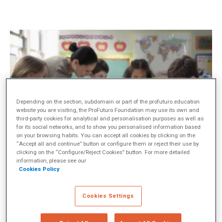
Depending on the section, subdomain or part of the profuturo.education
website you are visiting, the ProFuturo Foundation may use its own and
third-party cookies for analytical and personalisation purposes as well as
for its social networks, and to show you personalised information based
on your browsing habits. You can accept all cookies by clicking on the
“Accept all and continue” button or configure them or reject their use by
clicking on the “Configure/Reject Cookies” button. For more detailed
information, please see our
Cookies Policy
En plena era digital, la educación experimenta un momento de
grandes transformaciones que no solo están alterando la forma
Cookies Settings
de impartir la enseñanza, sino que también cambian la manera
en la que los estudiantes interactúan con el aprendizaje: clases
virtuales,
recursos educativos digitales
, herramientas de