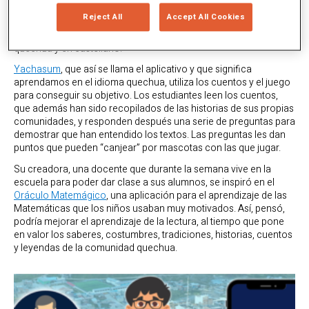
Quispicanchi, a más de 4.000 metros de altura sobre el nivel del
Reject All
Accept All Cookies
mar, decidió crear una aplicación para motivar a sus estudiantes
a que aprendieran a leer y mejoren su comprensión lectora en
quechua y en castellano.
Yachasum
, que así se llama el aplicativo y que significa
aprendamos en el idioma quechua, utiliza los cuentos y el juego
para conseguir su objetivo. Los estudiantes leen los cuentos,
que además han sido recopilados de las historias de sus propias
comunidades, y responden después una serie de preguntas para
demostrar que han entendido los textos. Las preguntas les dan
puntos que pueden “canjear” por mascotas con las que jugar.
Su creadora, una docente que durante la semana vive en la
escuela para poder dar clase a sus alumnos, se inspiró en el
Oráculo Matemágico
, una aplicación para el aprendizaje de las
Matemáticas que los niños usaban muy motivados. Así, pensó,
podría mejorar el aprendizaje de la lectura, al tiempo que pone
en valor los saberes, costumbres, tradiciones, historias, cuentos
y leyendas de la comunidad quechua.