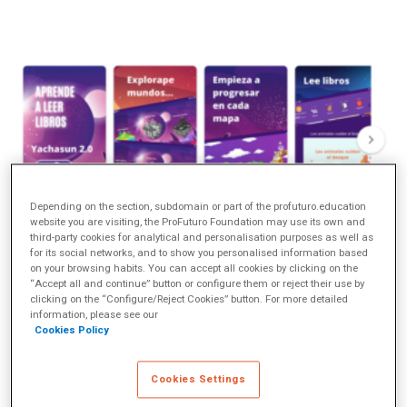
Depending on the section, subdomain or part of the profuturo.education
website you are visiting, the ProFuturo Foundation may use its own and
third-party cookies for analytical and personalisation purposes as well as
for its social networks, and to show you personalised information based
on your browsing habits. You can accept all cookies by clicking on the
Leemos y soñamos con
“Accept all and continue” button or configure them or reject their use by
clicking on the “Configure/Reject Cookies” button. For more detailed
information, please see our
Yachasum
Cookies Policy
Decía Miguel de Unamuno que un niño que lee será un adulto
Cookies Settings
que piensa. Por eso, la profesora Reyna Rodríguez, que da clase
a niñas y niños de primaria en la provincia altiplánica de