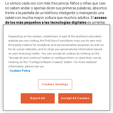
Lo vemos cada vez con más frecuencia. Niños y niñas que casi
no saben andar o apenas dicen sus primeras palabras, absortos
frente a la pantalla de un teléfono inteligente o manejando una
tablet
con mucha mayor soltura que muchos adultos. El
acceso
de los más pequeños a las tecnologías digitales
es un tema
que suscita interés y polémica a partes iguales.
Muchos adultos, atraídos por el tiempo y la tranquilidad que les
Depending on the section, subdomain or part of the profuturo.education
proporciona tener entretenidos a los más pequeños, se
website you are visiting, the ProFuturo Foundation may use its own and
muestran partidarios. Otros, preocupados por los efectos que
third-party cookies for analytical and personalisation purposes as well as
esto podría llegar a tener en el desarrollo social y cognitivo de
for its social networks, and to show you personalised information based
on your browsing habits. You can accept all cookies by clicking on the
niñas y niños, se muestran más reacios. Este debate social se
“Accept all and continue” button or configure them or reject their use by
traslada también al mundo científico y educativo. Pero, ¿qué
clicking on the “Configure/Reject Cookies” button. For more detailed
dice la evidencia? ¿Cómo casa el uso de la tecnología digital y la
information, please see our
primera infancia? ¿Puede ayudar a la educación de los más
Cookies Policy
pequeños?
¿Y de los más vulnerables?
Si es así,
¿en qué
circunstancias?
¿Cómo lo estamos haciendo?
Cookies Settings
Un diálogo entre la evidencia
Reject All
Accept All Cookies
científica y las políticas