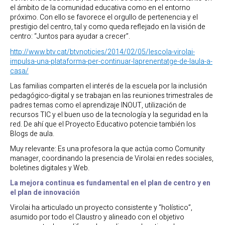
el ámbito de la comunidad educativa como en el entorno
próximo. Con ello se favorece el orgullo de pertenencia y el
prestigio del centro, tal y como queda reflejado en la visión de
centro: “Juntos para ayudar a crecer”.
http://www.btv.cat/btvnoticies/2014/02/05/lescola-virolai-
impulsa-una-plataforma-per-continuar-laprenentatge-de-laula-a-
casa/
Las familias comparten el interés de la escuela por la inclusión
pedagógico-digital y se trabajan en las reuniones trimestrales de
padres temas como el aprendizaje INOUT, utilización de
recursos TIC y el buen uso de la tecnología y la seguridad en la
red. De ahí que el Proyecto Educativo potencie también los
Blogs de aula.
Muy relevante: Es una profesora la que actúa como Comunity
manager, coordinando la presencia de Virolai en redes sociales,
boletines digitales y Web.
La mejora continua es fundamental en el plan de centro y en
el plan de innovación
Virolai ha articulado un proyecto consistente y “holístico”,
asumido por todo el Claustro y alineado con el objetivo