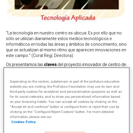
“La tecnología en nuestro centro es ubicua. Es por ello que no
sólo se utilizan diariamente estos medios tecnológicos e
informáticos en todas las áreas y ámbitos de conocimiento, sino
que se actualizan al mismo ritmo que aparecen innovaciones en
este campo.” (Coral Regí, Directora).
Os presentamos las
claves
del proyecto innovador de centro de
la Escuela Virolai de Barcelona.
Un centro “integrador” de innovación
Depending on the section, subdomain or part of the profuturo.education
website you are visiting, the ProFuturo Foundation may use its own and
La escuela Virolai se encuentra en un lugar privilegiado de la
third-party cookies for analytical and personalisation purposes as well as
ciudad de Barcelona: justo encima del parc Güell, referencia del
for its social networks, and to show you personalised information based
gran maestro de la creatividad Antonio Gaudí. Desde esa
on your browsing habits. You can accept all cookies by clicking on the
posición única se contribuye a conformar un estilo diferente; los
“Accept all and continue” button or configure them or reject their use by
docentes, alumnos y familias así lo manifiestan cuando les
clicking on the “Configure/Reject Cookies” button. For more detailed
visitamos: en Viraolai respiramos horizontes abiertos. La vista de
information, please see our
la ciudad es maravillosa. La creatividad se expande en este
Cookies Policy
espacio y entorno.