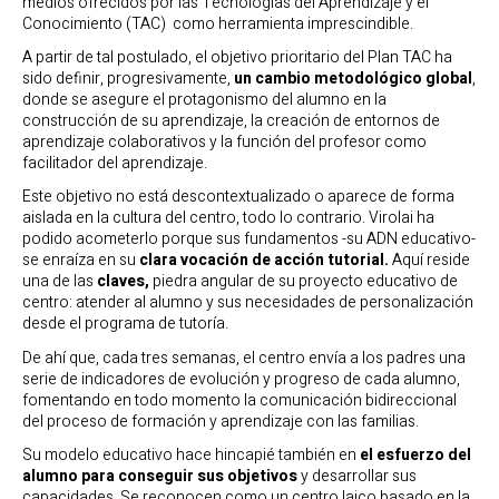
medios ofrecidos por las Tecnologías del Aprendizaje y el
Conocimiento (TAC) como herramienta imprescindible.
A partir de tal postulado, el objetivo prioritario del Plan TAC ha
sido definir, progresivamente,
un cambio metodológico global
,
donde se asegure el protagonismo del alumno en la
construcción de su aprendizaje, la creación de entornos de
aprendizaje colaborativos y la función del profesor como
facilitador del aprendizaje.
Este objetivo no está descontextualizado o aparece de forma
aislada en la cultura del centro, todo lo contrario. Virolai ha
podido acometerlo porque sus fundamentos -su ADN educativo-
se enraíza en su
clara vocación de acción tutorial.
Aquí reside
una de las
claves,
piedra angular de su proyecto educativo de
centro: atender al alumno y sus necesidades de personalización
desde el programa de tutoría.
De ahí que, cada tres semanas, el centro envía a los padres una
serie de indicadores de evolución y progreso de cada alumno,
fomentando en todo momento la comunicación bidireccional
del proceso de formación y aprendizaje con las familias.
Su modelo educativo hace hincapié también en
el esfuerzo del
alumno para conseguir sus objetivos
y desarrollar sus
capacidades. Se reconocen como un centro laico basado en la