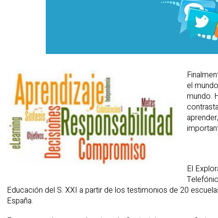
Finalment
el mundo
mundo. H
contrasta
aprender,
important
El Explo
Telefónic
Educación del S. XXI a partir de los testimonios de 20 escuela
España.