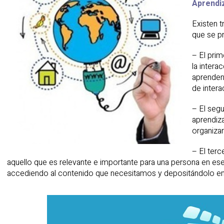
Aprendiz
Existen t
que se p
– El prim
la inter
aprenden
de intera
– El segu
aprendiz
organizar
– El terc
aquello que es relevante e importante para una persona en e
accediendo al contenido que necesitamos y depositándolo en 