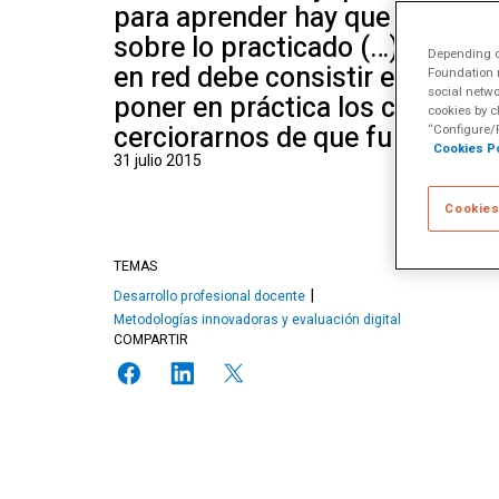
para aprender hay que practicar
Escuela de Alfabet
Múltiples
sobre lo practicado (…).El mét
Depending on
en red debe consistir en agrega
Foundation m
social netwo
poner en práctica los conocimi
cookies by c
cerciorarnos de que funciona.
“Configure/R
Cookies Po
31 julio 2015
Cookies
TEMAS
Desarrollo profesional docente
Metodologías innovadoras y evaluación digital
COMPARTIR