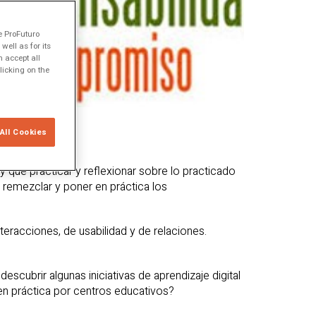
e ProFuturo
ell as for its
 accept all
licking on the
All Cookies
 que practicar y reflexionar sobre lo practicado
 remezclar y poner en práctica los
eracciones, de usabilidad y de relaciones.
descubrir algunas iniciativas de aprendizaje digital
en práctica por centros educativos?