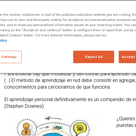
 y reflexionar
izaciones
odo de aprendizaje
 the section, subdomain or part of the profuturo.education website you are visiting, th
r, remezclar y
ay use its own and third-party cookies for analytical and personalisation purposes as w
rks, and to show you personalised information based on your browsing habits. You can
entos para
licking on the “Accept all and continue” button or configure them or reject their use by c
eject Cookies” button. For more detailed information, please see our
licy
 Settings
Reject All
Accept 
Para enseñar hay que modelizar y demostrar, para aprender hay
(…).El método de aprendizaje en red debe consistir en agregar,
conocimientos para cerciorarnos de que funciona.
El aprendizaje personal definitivamente es un compendio de int
(Stephen Downes)
¿Quieres 
puestas 