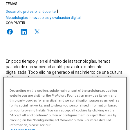
TEMAS
Desarrollo profesional docente
Metodologías innovadoras y evaluación digital
COMPARTIR
En poco tiempo y, en el ámbito de las tecnologías, hemos
pasado de una sociedad analógica a otra totalmente
digitalizada. Todo ello ha generado el nacimiento de una cultura
digital caracterizada por una fuerte impregnación tecnológica
en todos los sectores de la sociedad.
Depending on the section, subdomain or part of the profuturo.education
website you are visiting, the ProFuturo Foundation may use its own and
third-party cookies for analytical and personalisation purposes as well as
for its social networks, and to show you personalised information based
on your browsing habits. You can accept all cookies by clicking on the
“Accept all and continue” button or configure them or reject their use by
clicking on the “Configure/Reject Cookies” button. For more detailed
information, please see our