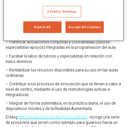
inclusión del alumnado, partiendo de propuestas adaptadas e
integradas en las programaciones del aula ordinaria. Este
Cookies Settings
objetivo lleva implícito:
– Facilitar el acceso a la información y comunicación del
Reject All
Accept All Cookies
alumnado con necesidades educativas especiales en el área de
la comunicación, lenguaje y habla.
– Planificar actuaciones conjuntas y coordinadas (tutores-
especialistas-apoyos) integradas en la programación del aula.
– Facilitar la labor de tutores y especialistas en relación con
estos alumnos.
– Rentabilizar los recursos disponibles para su uso en las aulas
ordinarias.
– Contribuir a los procesos de innovación que se llevan a cabo a
nivel de centro, mediante el uso de metodologías activas e
integradoras.
– Integrar de forma sistemática, en la práctica diaria, el uso de
dispositivos móviles y de la Realidad Aumentada.
El blog
http://audiciontierno.blogspot.com.es/
recoge una serie
de proyectos que sirven como ejemplo para guiarnos hacia un