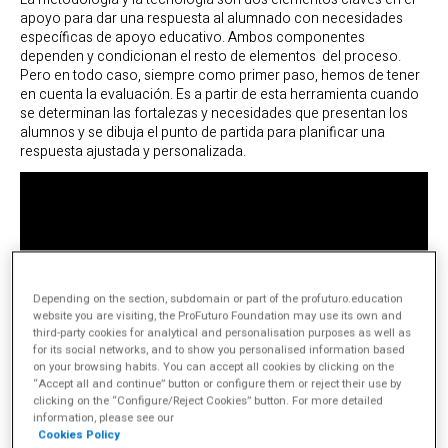
apoyo para dar una respuesta al alumnado con necesidades
específicas de apoyo educativo. Ambos componentes
dependen y condicionan el resto de elementos del proceso.
Pero en todo caso, siempre como primer paso, hemos de tener
en cuenta la evaluación. Es a partir de esta herramienta cuando
se determinan las fortalezas y necesidades que presentan los
alumnos y se dibuja el punto de partida para planificar una
respuesta ajustada y personalizada.
Depending on the section, subdomain or part of the profuturo.education
website you are visiting, the ProFuturo Foundation may use its own and
third-party cookies for analytical and personalisation purposes as well as
for its social networks, and to show you personalised information based
on your browsing habits. You can accept all cookies by clicking on the
“Accept all and continue” button or configure them or reject their use by
clicking on the “Configure/Reject Cookies” button. For more detailed
information, please see our
Gracias al cruce de evaluación, planificación, metodología,
Cookies Policy
tecnología, audición y lenguaje se pretende contribuir a la