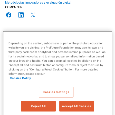
Metodologías innovadoras y evaluación digital
COMPARTIR
El siguiente artículo ha sido escrito originalmente para
WISE
Depending on the section, subdomain or part of the profuturo.education
ed.review
. Para leer el artículo original en inglés, haga clic
aquí
.
website you are visiting, the ProFuturo Foundation may use its own and
Sigue la actualidad de WISE en
@WISE_es
.
third-party cookies for analytical and personalisation purposes as well as
for its social networks, and to show you personalised information based
on your browsing habits. You can accept all cookies by clicking on the
“Accept all and continue” button or configure them or reject their use by
¿Puede la neurociencia arrojar luz sobre la complejidad del
clicking on the “Configure/Reject Cookies” button. For more detailed
cerebro humano para comprender mejor el proceso de
information, please see our
aprendizaje? El episodio
Learning World
explora lo que la
Cookies Policy
ciencia cognitiva nos dice acerca de la educación.
Cookies Settings
Parte 1 – Universidad de Columbia: Estudio de la actividad
cerebral para explicar el aprendizaje, EE.UU.
Reject All
Accept All Cookies