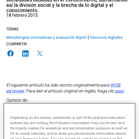
sociedades basadas en el conocimiento, aumentando
así la división social y la brecha de lo digital y el
conocimiento.
18 febrero 2015
TEMAS
Metodologías innovadoras y evaluación digital
Recursos digitales
COMPARTIR
El siguiente artículo ha sido escrito originalmente para
WISE
ed.review
. Para leer el artículo original en inglés, haga clic
aquí
.
Opinión de:
Depending on the section, subdomain or part of the profuturo.education
website you are visiting, the ProFuturo Foundation may use its own and
third-party cookies for analytical and personalisation purposes as well as
for its social networks, and to show you personalised information based
on your browsing habits. You can accept all cookies by clicking on the