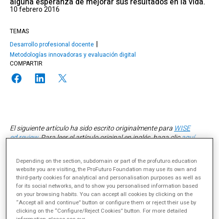
alguna esperanza de mejorar sus resultados en la vida.
10 febrero 2016
TEMAS
Desarrollo profesional docente
Metodologías innovadoras y evaluación digital
COMPARTIR
El siguiente artículo ha sido escrito originalmente para
WISE
ed.review
. Para leer el artículo original en inglés, haga clic
aquí
.
Sigue la actualidad de WISE en
@WISE_es
.
Este artículo es parte de una
serie
de soluciones innovadoras
Depending on the section, subdomain or part of the profuturo.education
website you are visiting, the ProFuturo Foundation may use its own and
para hacer frente a los principales retos de la educación en
third-party cookies for analytical and personalisation purposes as well as
América Latina (parte 2 de 5).
for its social networks, and to show you personalised information based
on your browsing habits. You can accept all cookies by clicking on the
“Accept all and continue” button or configure them or reject their use by
clicking on the “Configure/Reject Cookies” button. For more detailed