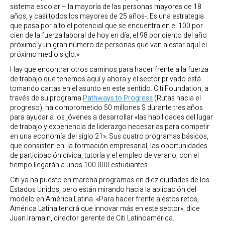
sistema escolar – la mayoría de las personas mayores de 18
años, y casi todos los mayores de 25 años-. Es una estrategia
que pasa por alto el potencial que se encuentra en el 100 por
cien de la fuerza laboral de hoy en día, el 98 por ciento del año
próximo y un gran número de personas que van a estar aquí el
próximo medio siglo.»
Hay que encontrar otros caminos para hacer frente a la fuerza
de trabajo que tenemos aquí y ahora y el sector privado está
tomando cartas en el asunto en este sentido. Citi Foundation, a
través de su programa
Pathways to Progress
(Rutas hacia el
progreso), ha comprometido 50 millones $ durante tres años
para ayudar a los jóvenes a desarrollar «las habilidades del lugar
de trabajo y experiencia de liderazgo necesarias para competir
en una economía del siglo 21». Sus cuatro programas básicos,
que consisten en: la formación empresarial, las oportunidades
de participación cívica, tutoría y el empleo de verano, con el
tiempo llegarán a unos 100.000 estudiantes.
Citi ya ha puesto en marcha programas en diez ciudades de los
Estados Unidos, pero están mirando hacia la aplicación del
modelo en América Latina. «Para hacer frente a estos retos,
América Latina tendrá que innovar más en este sector», dice
Juan Iramain, director gerente de Citi Latinoamérica.