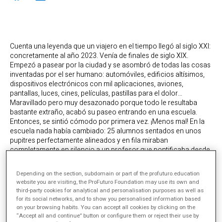
Cuenta una leyenda que un viajero en el tiempo llegó al siglo XXI:
concretamente al año 2023. Venía de finales de siglo XIX.
Empezó a pasear por la ciudad y se asombró de todas las cosas
inventadas por el ser humano: automóviles, edificios altísimos,
dispositivos electrónicos con mil aplicaciones, aviones,
pantallas, luces, cines, películas, pastillas para el dolor…
Maravillado pero muy desazonado porque todo le resultaba
bastante extraño, acabó su paseo entrando en una escuela.
Entonces, se sintió cómodo por primera vez. ¡Menos mal! En la
escuela nada había cambiado: 25 alumnos sentados en unos
pupitres perfectamente alineados y en fila miraban
completamente en silencio a un profesor que pontificaba desde
su cátedra.
La leyenda, que por supuesto es absolutamente apócrifa, podría
Depending on the section, subdomain or part of the profuturo.education
website you are visiting, the ProFuturo Foundation may use its own and
ser rigurosamente cierta si algún día acaban de concretarse los
third-party cookies for analytical and personalisation purposes as well as
viajes en el tiempo. Sin embargo, y más allá de la broma, esta
for its social networks, and to show you personalised information based
anécdota debería hacernos reflexionar. Con el ChatGPT
on your browsing habits. You can accept all cookies by clicking on the
pisándonos los talones y el metaverso a la vuelta de la esquina,
“Accept all and continue” button or configure them or reject their use by
la educación en el siglo XXI se encuentra desnortada y sin saber