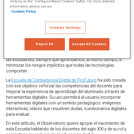
clicking on the “Configure/Reject Cookies” button. For more detailed
cómo abordar los grandes avances tecnológicos que,
information, please see our
convenientemente hibridados con pedagogías innovadoras,
Cookies Policy
podrían facilitar ese salto cuántico educativo que tanta falta le
está haciendo a las sociedades del siglo XXI.
Cookies Settings
Desde este
Observatorio
, sostenemos que las tecnologías
pueden ser las mejores amigas de la educación y, por ello,
recogemos información y reflexionamos sobre la necesidad de
Reject All
Accept All Cookies
aprender a usarlas para obtener de ellas sus ventajas y lograr
mejorar y acelerar el proceso de aprendizaje de todos y todas
las estudiantes, siempre que aprendamos, al mismo tiempo, a
minimizar los riesgos implícitos que todas las tecnologías
comportan.
La
Escuela de Competencia Digital de ProFuturo
ha sido creada
con ese objetivo: reforzar las competencias del docente para
mejorar la experiencia de aprendizaje del alumnado a través de
herramientas digitales. Su uso permitirá al usuario incorporar
herramientas digitales con un sentido pedagógico: imágenes
interactivas, vídeos que resuelven dudas, cuestionarios digitales
para evaluar…
En este artículo, el Observatorio quiere apoyar el nacimiento de
esta Escuela hablando de los docentes del siglo XXI y de su rol y