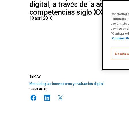
digital, a través de la adquisici
Escuela de Alfabet
Múltiples
competencias siglo XXI.
Depending on
18 abril 2016
Foundation m
social netwo
cookies by c
“Configure/R
Cookies Po
Cookies
TEMAS
Metodologías innovadoras y evaluación digital
COMPARTIR