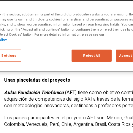
ón de
izaciones
 the section, subdomain or part of the profuturo.education website you are visiting, th
ay use its own and third-party cookies for analytical and personalisation purposes as w
rks, and to show you personalised information based on your browsing habits. You can
licking on the “Accept all and continue” button or configure them or reject their use by c
eject Cookies” button. For more detailed information, please see our
licy
 Settings
Reject All
Accept 
Unas pinceladas del proyecto
Aulas Fundación Telefónica
(AFT) tiene como objetivo contribu
adquisición de competencias del siglo XXI a través de la for
con metodologías innovadoras, destinadas a profesores perte
Los países participantes en el proyecto AFT son: México, Gua
Colombia, Venezuela, Perú, Chile, Argentina, Brasil, Costa Rica 