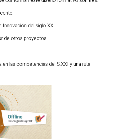
ue conforman este diseño formativo son tres:
cente.
Innovación del siglo XXI.
or de otros proyectos.
a en las competencias del S.XXI y una ruta