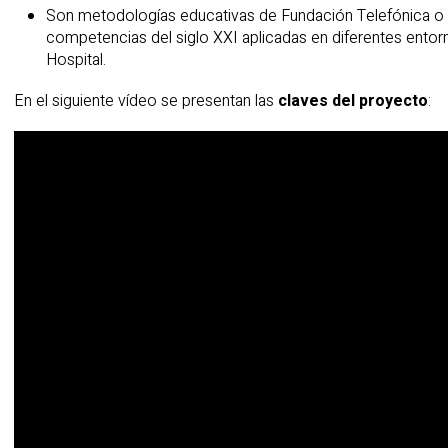
Son metodologías educativas de Fundación Telefónica o 
competencias del siglo XXI aplicadas en diferentes entor
Hospital.
En el siguiente vídeo se presentan las
claves del proyecto
: