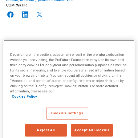
COMPARTIR
Según datos de ACNUR
, el número de desplazados forzosos a
finales de 2019 era de
82,4 millones de personas
. Los
datos de
Depending on the section, subdomain or part of the profuturo.education
UNICEF
afirman que, casi la mitad de esos desplazados son
website you are visiting, the ProFuturo Foundation may use its own and
niños:
uno de cada 3 niños en todo el mundo
vive fuera del
third-party cookies for analytical and personalisation purposes as well as
país en el que nació, en contra de su voluntad, por motivos
for its social networks, and to show you personalised information based
relacionados con la violencia, los conflictos armados y los
on your browsing habits. You can accept all cookies by clicking on the
desastres naturales. Y lo hacen en condiciones de extrema
“Accept all and continue” button or configure them or reject their use by
clicking on the “Configure/Reject Cookies” button. For more detailed
vulnerabilidad y sin acceso a servicios básicos de refugio,
information, please see our
nutrición, sanidad y, por supuesto, educación.
Cookies Policy
Una vez más, los
datos de ACNUR
(y estos son datos
prepandemia) nos cuentan que, de los
7,2 millones de niños
refugiados en edad escolar
,
más de la mitad no están
Cookies Settings
escolarizados
. Las consecuencias que esta situación puede
llegar a tener en el futuro de estos niños y niñas son
Reject All
Accept All Cookies
devastadoras: un niño sin educar pierde sus oportunidades de
futuro. En estas circunstancias, es imprescindible asegurarse de