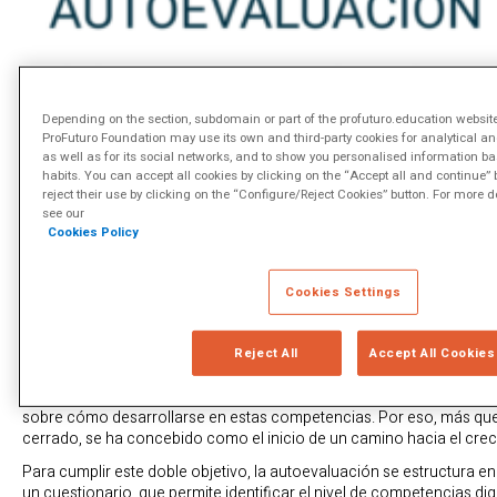
Depending on the section, subdomain or part of the profuturo.education website 
ProFuturo Foundation may use its own and third-party cookies for analytical a
as well as for its social networks, and to show you personalised information b
habits. You can accept all cookies by clicking on the “Accept all and continue” 
reject their use by clicking on the “Configure/Reject Cookies” button. For more d
see our
Cookies Policy
Cookies Settings
La Herramienta que se desarrolló para ser un inductor del desarroll
Reject All
Accept All Cookies
doble objetivo: promover la reflexión de los docentes acerca de su
del uso que hacen de las tecnologías digitales en su práctica cotidia
sobre cómo desarrollarse en estas competencias. Por eso, más que
cerrado, se ha concebido como el inicio de un camino hacia el crec
Para cumplir este doble objetivo, la autoevaluación se estructura 
un cuestionario, que permite identificar el nivel de competencias dig