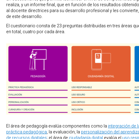
realiza, y un informe final, que en función de los resultados obtenid
al docente directrices para su desarrollo profesional y les conviert
de este desarrollo.
El cuestionario consta de 23 preguntas distribuidas en tres áreas 
en total, cuatro por cada área.
El área de pedagogía evalúa componentes como la
integración de l
práctica pedagógica
, la evaluación, la
personalización del aprendiz
de recursos digitales
; el área de
ciudadanía digital
evalúa el
uso resp