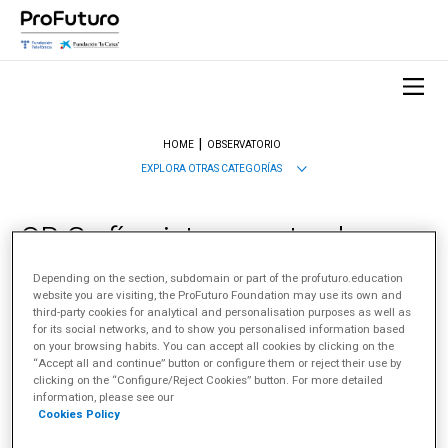
HOME
OBSERVATORIO
EXPLORA OTRAS CATEGORÍAS
QR-Grafías: interconectando
soportes y mundos
Depending on the section, subdomain or part of the profuturo.education
website you are visiting, the ProFuturo Foundation may use its own and
30 octubre 2014
third-party cookies for analytical and personalisation purposes as well as
for its social networks, and to show you personalised information based
on your browsing habits. You can accept all cookies by clicking on the
TEMAS
“Accept all and continue” button or configure them or reject their use by
clicking on the “Configure/Reject Cookies” button. For more detailed
Metodologías innovadoras y evaluación digital
Recursos digitales
information, please see our
COMPARTIR
Cookies Policy